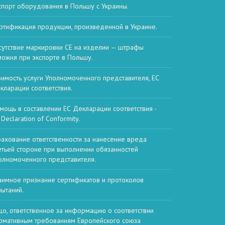
спорт оборудования в Польшу с Украины.
ртификация продукции, произведенной в Украине.
сутствие маркировки CE на изделии — штрафы
можня при экспорте в Польшу.
оимость услуги Уполномоченного представителя, ЕС
кларации соответствия.
мощь в составлении ЕС Декларации соответствия -
Declaration of Conformity.
рахование ответственности за нанесение вреда
етьей стороне при выполнении обязанностей
олномоченного представителя.
аимное признание сертификатов и протоколов
пытаний.
цо, ответственное за информацию о соответствии
рмативным требованиям Европейского союза