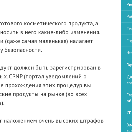
Ри
Ро
отового косметического продукта, а
Те
вносить в него какие-либо изменения.
 (даже самая маленькая) налагает
Ев
у безопасности.
Чт
Га
родукт должен быть зарегистрирован в
ых. CPNP (портал уведомлений о
Ди
со
сле прохождения этих процедур вы
кие продукты на рынке (во всех
Ев
об
).
СЕ
т наложением очень высоких штрафов
Эл
зн