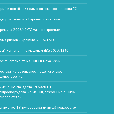
арый и новый подходы в оценке соответствия ЕС.
дзор за рынком в Европейском союзе
ректива 2006/42/ЕС машиностроение
ализ рисков Директива 2006/42/ЕС
вый Регламент по машинам (ЕС) 2023/1230
оект Регламента машины и механизмы
основание безопасности оценка рисков
шиностроение.
именение стандарта EN 60204-1
ектрооборудование машин, возможные ошибки
оизводителей.
ставление ТУ, руководства (мануал) пользователя