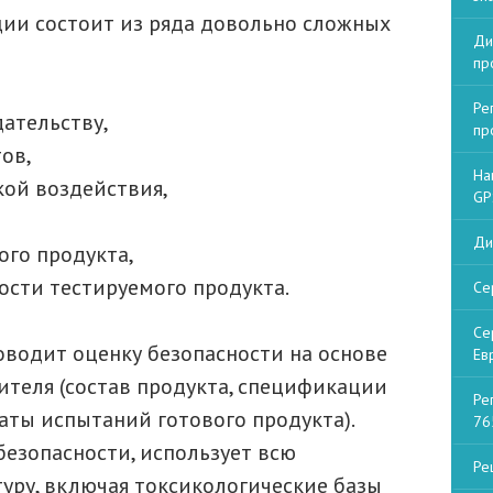
ции состоит из ряда довольно сложных
Ди
пр
Ре
дательству,
пр
ов,
На
кой воздействия,
GP
Ди
ого продукта,
ости тестируемого продукта.
Се
Се
оводит оценку безопасности на основе
Ев
теля (состав продукта, спецификации
Ре
аты испытаний готового продукта).
76
безопасности, использует всю
Ре
уру, включая токсикологические базы