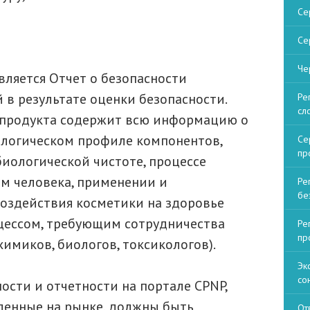
Се
Се
Че
ляется Отчет о безопасности
 в результате оценки безопасности.
Ре
сл
о продукта содержит всю информацию о
ологическом профиле компонентов,
Се
пр
иологической чистоте, процессе
ом человека, применении и
Ре
бе
воздействия косметики на здоровье
цессом, требующим сотрудничества
Ре
пр
имиков, биологов, токсикологов).
Эк
со
ости и отчетности на портале CPNP,
вленные на рынке, должны быть
От