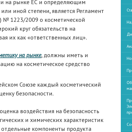
и на рынке ЕС и определяющим
или иной степени, является Регламент
Ст
С) № 1223/2009 о косметической
На
рокий круг обязательств на
Ди
ая их как «ответственных лиц».
Ан
метику на рынке
, должны иметь и
Но
ацию на косметическое средство
Пр
Об
ейском Союзе каждый косметический
ма
енку безопасности.
Пр
Эл
 оценка воздействия на безопасность
пр
огических и химических характеристик
Со
а отдельные компоненты продукта