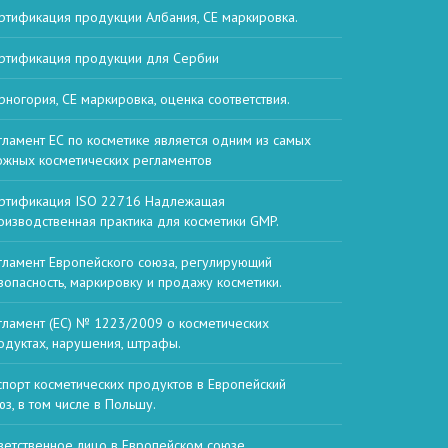
ртификация продукции Албания, СЕ маркировка.
ртификация продукции для Сербии
рногория, СЕ маркировка, оценка соответствия.
гламент ЕС по косметике является одним из самых
ожных косметических регламентов
ртификация ISO 22716 Надлежащая
оизводственная практика для косметики GMP.
гламент Европейского союза, регулирующий
зопасность, маркировку и продажу косметики.
гламент (ЕС) № 1223/2009 о косметических
одуктах, нарушения, штрафы.
спорт косметических продуктов в Европейский
юз, в том числе в Польшу.
ветственное лицо в Европейском союзе,