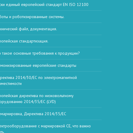
ски единый европейский стандарт EN ISO 12100
боты и роботизированные системы.
хнический файл, документация.
ропейская стандартизация.
о такое основные требования к продукции?
рмонизированные европейские стандарты
ректива 2014/30/ЕС по электромагнитной
вместимости
ропейская директива по низковольтному
орудованию 2014/35/ЕС (LVD)
 маркировка, Директива 2014/35/ЕС
ектрооборудование с маркировкой CE, что важно
ать