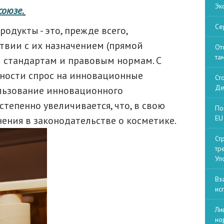
Эк
оюзе.
Се
одукты - это, прежде всего,
твии с их назначением (прямой
От
та
м стандартам и правовым нормам. С
ности спрос на инновационные
Ст
Де
ользование инновационного
степенно увеличивается, что, в свою
По
EU 
ения в законодательстве о косметике.
Ст
тр
Уп
Вз
ис
Ли
но