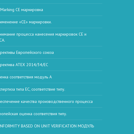
 Marking СЕ маркировка
именение «CE» маркировки.
нимание процесса нанесения маркировок CE и
CA.
рективы Европейского союза
ректива ATEX 2014/34/ЕС
енка соответствия модуль А
спертиза типа ЕС, соответствие типу.
еспечение качества производственного процесса
ропейская оценка соответствия типу.
NFORMITY BASED ON UNIT VERIFICATION МОДУЛЬ