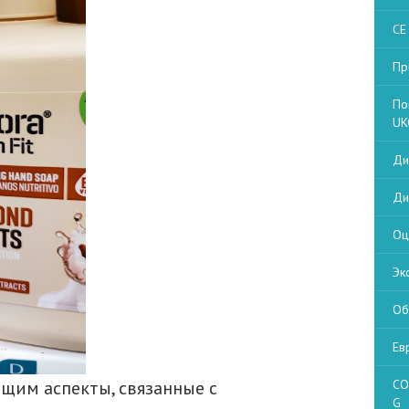
CE
Пр
По
UK
Ди
Ди
Оц
Эк
Об
Ев
щим аспекты, связанные с
CO
G