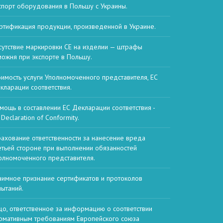
спорт оборудования в Польшу с Украины.
ртификация продукции, произведенной в Украине.
сутствие маркировки CE на изделии — штрафы
можня при экспорте в Польшу.
оимость услуги Уполномоченного представителя, ЕС
кларации соответствия.
мощь в составлении ЕС Декларации соответствия -
Declaration of Conformity.
рахование ответственности за нанесение вреда
етьей стороне при выполнении обязанностей
олномоченного представителя.
аимное признание сертификатов и протоколов
пытаний.
цо, ответственное за информацию о соответствии
рмативным требованиям Европейского союза