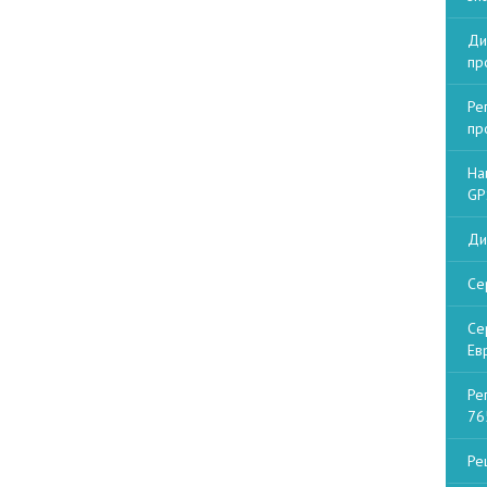
Ди
пр
Ре
пр
На
GP
Ди
Се
Се
Ев
Ре
76
Ре