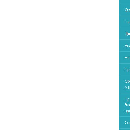
Ст
На
Ди
Ан
Но
Пр
Об
ма
Пр
Эл
пр
Со