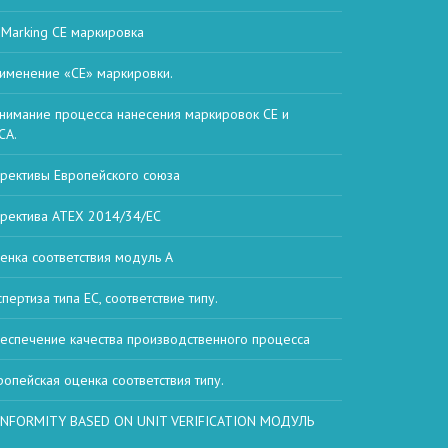
 Marking СЕ маркировка
именение «CE» маркировки.
нимание процесса нанесения маркировок CE и
CA.
рективы Европейского союза
ректива ATEX 2014/34/ЕС
енка соответствия модуль А
спертиза типа ЕС, соответствие типу.
еспечение качества производственного процесса
ропейская оценка соответствия типу.
NFORMITY BASED ON UNIT VERIFICATION МОДУЛЬ