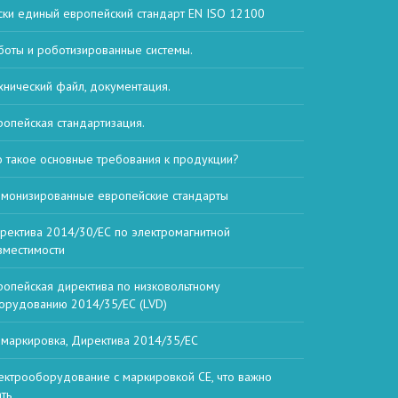
ски единый европейский стандарт EN ISO 12100
боты и роботизированные системы.
хнический файл, документация.
ропейская стандартизация.
о такое основные требования к продукции?
рмонизированные европейские стандарты
ректива 2014/30/ЕС по электромагнитной
вместимости
ропейская директива по низковольтному
орудованию 2014/35/ЕС (LVD)
 маркировка, Директива 2014/35/ЕС
ектрооборудование с маркировкой CE, что важно
ать