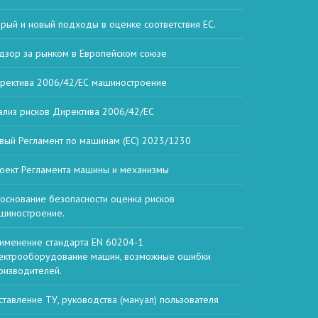
арый и новый подходы в оценке соответствия ЕС.
дзор за рынком в Европейском союзе
ректива 2006/42/ЕС машиностроение
ализ рисков Директива 2006/42/ЕС
вый Регламент по машинам (ЕС) 2023/1230
оект Регламента машины и механизмы
основание безопасности оценка рисков
шиностроение.
именение стандарта EN 60204-1
ектрооборудование машин, возможные ошибки
оизводителей.
ставление ТУ, руководства (мануал) пользователя