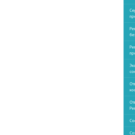
Се
пр
Ре
бе
Ре
пр
Эк
со
От
ко
От
Ре
Со
Co