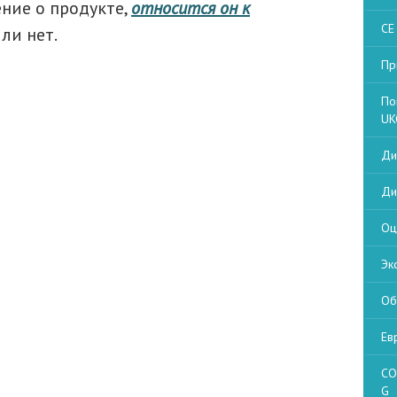
ение о продукте,
относится он к
CE
ли нет.
Пр
По
UK
Ди
Ди
Оц
Эк
Об
Ев
CO
G