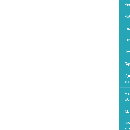
Ри
Ро
Те
Ев
Чт
Га
Ди
со
Ев
об
СЕ
Эл
зн