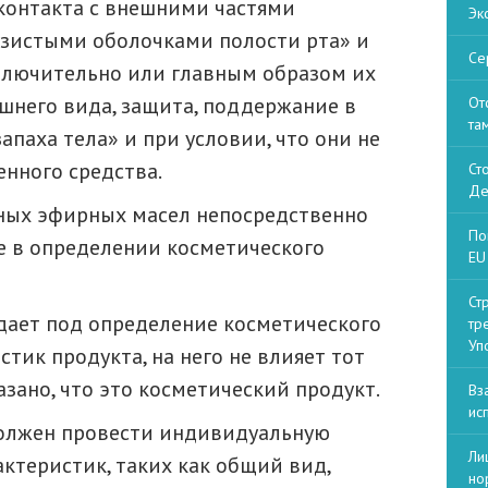
 контакта с внешними частями
Эк
лизистыми оболочками полости рта» и
Се
ключительно или главным образом их
ешнего вида, защита, поддержание в
От
та
паха тела» и при условии, что они не
нного средства.
Ст
Де
ных эфирных масел непосредственно
По
ые в определении косметического
EU 
Ст
адает под определение косметического
тр
Уп
тик продукта, на него не влияет тот
азано, что это косметический продукт.
Вз
ис
олжен провести индивидуальную
Ли
актеристик, таких как общий вид,
но