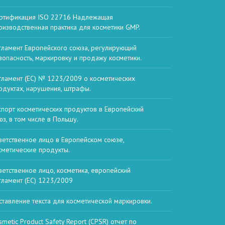
ртификация ISO 22716 Надлежащая
оизводственная практика для косметики GMP.
гламент Европейского союза, регулирующий
зопасность, маркировку и продажу косметики.
гламент (ЕС) № 1223/2009 о косметических
одуктах, нарушения, штрафы.
спорт косметических продуктов в Европейский
юз, в том числе в Польшу.
ветственное лицо в Европейском союзе,
сметические продукты.
ветственное лицо, косметика, европейский
гламент (EC) 1223/2009
ставление текста для косметической маркировки.
smetic Product Safety Report (CPSR) отчет по