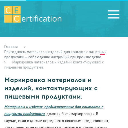
Главная
RU
LV
UA
Пригодность материала и изделий для контакта с пищевыми
продуктами – соблюдение инструкций при производстве.
Маркировка материалов и изделий, контактирующих с
пищевыми продуктами.
Маркировка материалов и
изделий, контактирующих с
пищевыми продуктами.
Материалы и изделия, предназначенные для контакта с
пищевыми продуктами
, должны быть маркированы. В
случае, если изделие передается пищевым предприятиям,
достаточно, если маркировка содержится в документации.