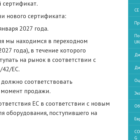
й сертификат.
CE
и нового сертификата:
Пр
января 2027 года.
По
мя мы находимся в переходном
UK
027 года), в течение которого
Ди
упать на рынок в соответствии с
Ди
/42/EC.
 должно соответствовать
Оц
 момент продажи.
Эк
ответствия ЕС в соответствии с новым
Об
я оборудования, поступившего на
Ев
CO
G