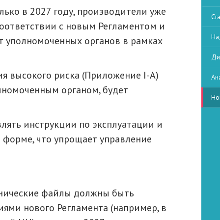
лько в 2027 году, производители уже
Ст
соответствии с новым Регламентом и
На
от уполномоченных органов в рамках
Ди
я высокого риска (Приложение I-A)
Ан
лномоченным органом, будет
Но
лять инструкции по эксплуатации и
 форме, что упрощает управление
хнические файлы должны быть
иями нового Регламента (например, в