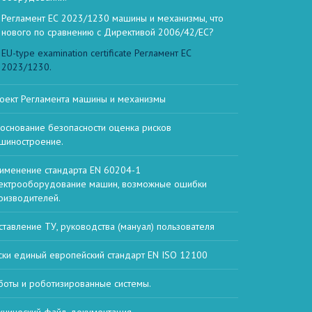
Регламент ЕС 2023/1230 машины и механизмы, что
нового по сравнению с Директивой 2006/42/EC?
EU-type examination certificate Регламент ЕС
2023/1230.
оект Регламента машины и механизмы
основание безопасности оценка рисков
шиностроение.
именение стандарта EN 60204-1
ектрооборудование машин, возможные ошибки
оизводителей.
ставление ТУ, руководства (мануал) пользователя
ски единый европейский стандарт EN ISO 12100
боты и роботизированные системы.