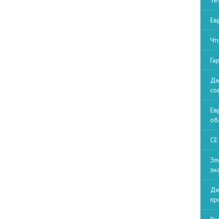
Те
Ев
Чт
Га
Ди
со
Ев
об
СЕ
Эл
зн
Ди
пр