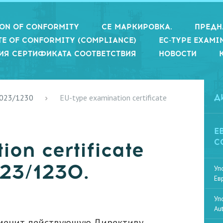
ION OF CONFORMITY
СЕ МАРКИРОВКА.
ПРЕДН
TE OF CONFORMITY (COMPLIANCE)
EC-TYPE EXAMI
ИЯ СЕРТИФИКАТА СООТВЕТСТВИЯ
НОВОСТИ
2023/1230
EU-type examination certificate
Д
Е
С
on certificate
23/1230.
Уп
Ев
Уп
Au
аменит действующую Директиву