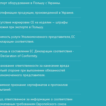
спорт оборудования в Польшу с Украины.
ртификация продукции, произведенной в Украине.
сутствие маркировки CE на изделии — штрафы
можня при экспорте в Польшу.
оимость услуги Уполномоченного представителя, ЕС
кларации соответствия.
мощь в составлении ЕС Декларации соответствия -
Declaration of Conformity.
рахование ответственности за нанесение вреда
етьей стороне при выполнении обязанностей
олномоченного представителя.
аимное признание сертификатов и протоколов
пытаний.
цо, ответственное за информацию о соответствии
рмативным требованиям Европейского союза