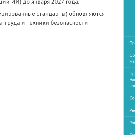
ий ИИ) до января 2027 года.
низированные стандарты) обновляются
ы труда и техники безопасности
Пр
Об
ма
Пр
Эл
пр
Со
Ри
Ро