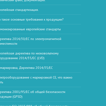
хнический файл, документация.
ропейская стандартизация.
о такое основные требования к продукции?
рмонизированные европейские стандарты
ректива 2014/30/ЕС по электромагнитной
вместимости
ропейская директива по низковольтному
орудованию 2014/35/ЕС (LVD)
 маркировка, Директива 2014/35/ЕС
ектрооборудование с маркировкой CE, что важно
ать
ректива 2001/95/EC об общей безопасности
одукции (GPSD)