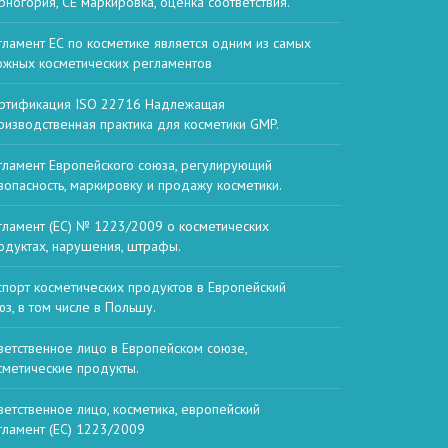
рногория, СЕ маркировка, оценка соответствия.
гламент ЕС по косметике является одним из самых
ожных косметических регламентов
ртификация ISO 22716 Надлежащая
оизводственная практика для косметики GMP.
гламент Европейского союза, регулирующий
зопасность, маркировку и продажу косметики.
гламент (ЕС) № 1223/2009 о косметических
одуктах, нарушения, штрафы.
спорт косметических продуктов в Европейский
юз, в том числе в Польшу.
ветственное лицо в Европейском союзе,
сметические продукты.
ветственное лицо, косметика, европейский
гламент (EC) 1223/2009