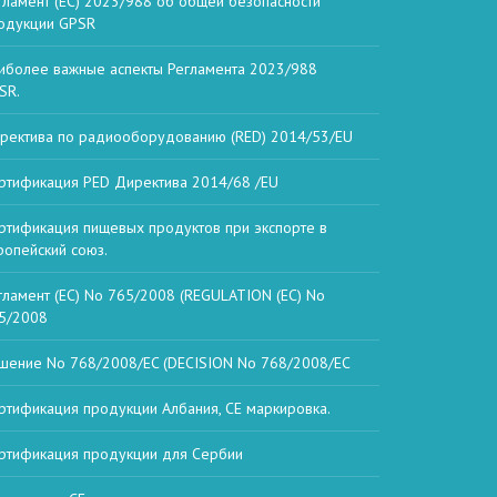
гламент (ЕС) 2023/988 об общей безопасности
одукции GPSR
иболее важные аспекты Регламента 2023/988
SR.
ректива по радиооборудованию (RED) 2014/53/EU
ртификация PED Директива 2014/68 /EU
ртификация пищевых продуктов при экспорте в
ропейский союз.
гламент (ЕС) No 765/2008 (REGULATION (EC) No
5/2008
шение No 768/2008/EC (DECISION No 768/2008/EC
ртификация продукции Албания, СЕ маркировка.
ртификация продукции для Сербии