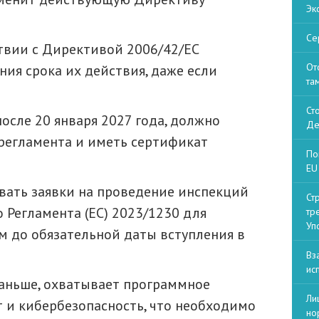
Эк
Се
твии с Директивой 2006/42/EC
От
ия срока их действия, даже если
та
Ст
осле 20 января 2027 года, должно
Де
регламента и иметь сертификат
По
EU 
вать заявки на проведение инспекций
Ст
 Регламента (ЕС) 2023/1230 для
тр
Уп
м до обязательной даты вступления в
Вз
ис
раньше, охватывает программное
Ли
т и кибербезопасность, что необходимо
но