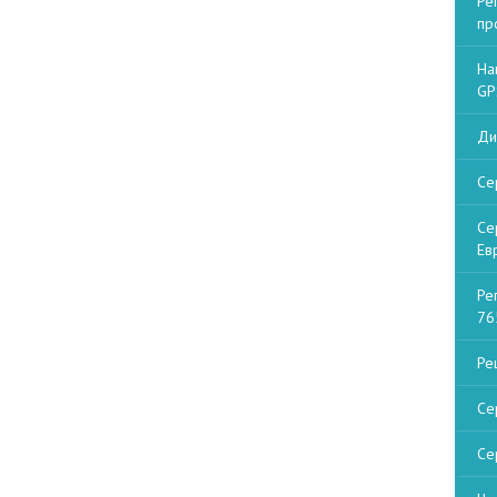
Ре
пр
На
GP
Ди
Се
Се
Ев
Ре
76
Ре
Се
Се