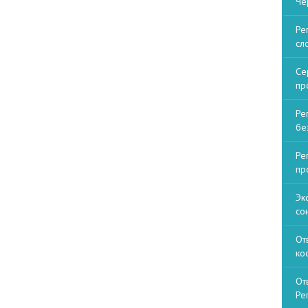
Че
Ре
сл
Се
пр
Ре
бе
Ре
пр
Эк
со
От
ко
От
Ре