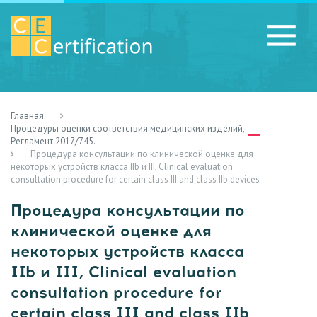
Главная
RU
LV
UA
Процедуры оценки соответствия медицинских изделий,
Регламент 2017/745.
Процедура консультации по клинической оценке для
некоторых устройств класса IIb и III, Clinical evaluation
consultation procedure for certain class III and class IIb devices
Процедура консультации по
клинической оценке для
некоторых устройств класса
IIb и III, Clinical evaluation
consultation procedure for
certain class III and class IIb