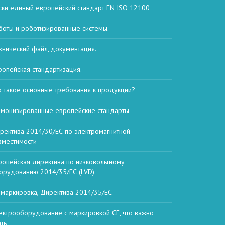
ски единый европейский стандарт EN ISO 12100
боты и роботизированные системы.
хнический файл, документация.
ропейская стандартизация.
о такое основные требования к продукции?
рмонизированные европейские стандарты
ректива 2014/30/ЕС по электромагнитной
вместимости
ропейская директива по низковольтному
орудованию 2014/35/ЕС (LVD)
 маркировка, Директива 2014/35/ЕС
ектрооборудование с маркировкой CE, что важно
ать