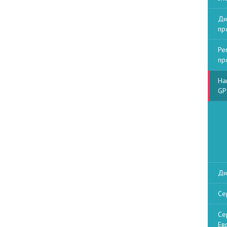
Ди
пр
Ре
пр
На
GP
Ди
Се
Се
Ев