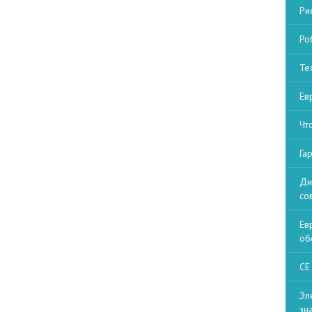
Ри
Ро
Те
Ев
Чт
Га
Ди
со
Ев
об
СЕ
Эл
зн