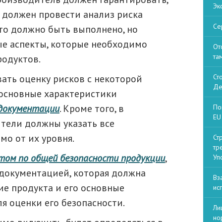
Эк
, должен провести анализ риска
Се
это должно быть выполнено, но
е аспекты, которые необходимо
От
та
родуктов.
ть оценку рисков с некоторой
Ст
Де
основные характеристики
 документации
. Кроме того, в
По
EU 
тели должны указать все
о от их уровня.
Ст
тр
том по общей безопасности продукции
,
Уп
документацией, которая должна
Вз
ие продукта и его основные
ис
я оценки его безопасности.
Ли
но