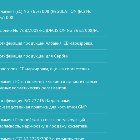
гламент (ЕС) No 765/2008 (REGULATION (EC) No
5/2008
шение No 768/2008/EC (DECISION No 768/2008/EC
ртификация продукции Албания, СЕ маркировка.
ртификация продукции для Сербии
рногория, СЕ маркировка, оценка соответствия.
гламент ЕС по косметике является одним из самых
ожных косметических регламентов
ртификация ISO 22716 Надлежащая
оизводственная практика для косметики GMP.
гламент Европейского союза, регулирующий
зопасность, маркировку и продажу косметики.
гламент (ЕС) № 1223/2009 о косметических