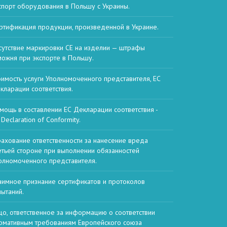
спорт оборудования в Польшу с Украины.
ртификация продукции, произведенной в Украине.
сутствие маркировки CE на изделии — штрафы
можня при экспорте в Польшу.
оимость услуги Уполномоченного представителя, ЕС
кларации соответствия.
мощь в составлении ЕС Декларации соответствия -
Declaration of Conformity.
рахование ответственности за нанесение вреда
етьей стороне при выполнении обязанностей
олномоченного представителя.
аимное признание сертификатов и протоколов
пытаний.
цо, ответственное за информацию о соответствии
рмативным требованиям Европейского союза