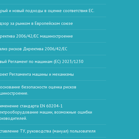
арый и новый подходы в оценке соответствия ЕС.
дзор за рынком в Европейском союзе
ректива 2006/42/ЕС машиностроение
ализ рисков Директива 2006/42/ЕС
вый Регламент по машинам (ЕС) 2023/1230
оект Регламента машины и механизмы
основание безопасности оценка рисков
шиностроение.
именение стандарта EN 60204-1
ектрооборудование машин, возможные ошибки
оизводителей.
ставление ТУ, руководства (мануал) пользователя