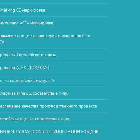
 Marking СЕ маркировка
именение «CE» маркировки.
нимание процесса нанесения маркировок CE и
CA.
рективы Европейского союза
ректива ATEX 2014/34/ЕС
енка соответствия модуль А
спертиза типа ЕС, соответствие типу.
еспечение качества производственного процесса
ропейская оценка соответствия типу.
NFORMITY BASED ON UNIT VERIFICATION МОДУЛЬ