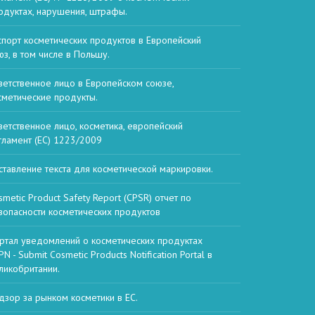
одуктах, нарушения, штрафы.
спорт косметических продуктов в Европейский
юз, в том числе в Польшу.
ветственное лицо в Европейском союзе,
сметические продукты.
ветственное лицо, косметика, европейский
гламент (EC) 1223/2009
ставление текста для косметической маркировки.
smetic Product Safety Report (CPSR) отчет по
зопасности косметических продуктов
ртал уведомлений о косметических продуктах
N - Submit Cosmetic Products Notification Portal в
ликобритании.
дзор за рынком косметики в ЕС.