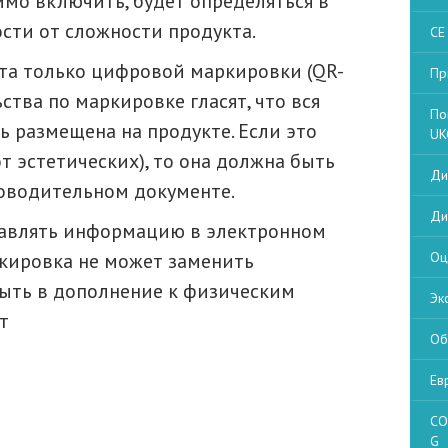
мо включить, будет определяться в
сти от сложности продукта.
CE
та только цифровой маркировки (QR-
Пр
ства по маркировке гласят, что вся
По
 размещена на продукте. Если это
UK
 эстетических), то она должна быть
Ди
роводительном документе.
Ди
тавлять информацию в электронном
ркировка не может заменить
Оц
быть в дополнение к физическим
Эк
т
Об
Ев
CO
G