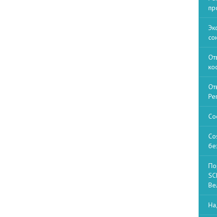
пр
Эк
со
От
ко
От
Ре
Со
Co
бе
По
SCP
Ве
На