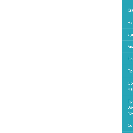
Ст
На
Ди
Ан
Но
Пр
Об
ма
Пр
Эл
пр
Со