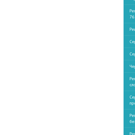
Ре
76
Ре
Се
Се
Че
Ре
сл
Се
пр
Ре
бе
Ре