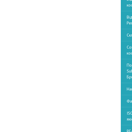
ко
Ві
Ре
Ск
Co
ко
По
Sub
Бри
На
Фа
IS
які
RE