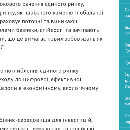
окового бачення єдиного ринку,
Ос
инку, як наріжного каменю глобальної
ви
раховує поточні та виникаючі
Ві
блеми безпеки, стійкості та зачіпають
ми
чи, що це вимагає нових зобов'язань як
Ва
С.
Де
До
до поглиблення єдиного ринку
Ст
еходу до цифрової, ефективної,
тр
Уп
 Європи в економічному, екологічному
Вз
ви
Ос
бізнес-середовища для інвестицій,
но
ому ринку, стимулюючи європейські