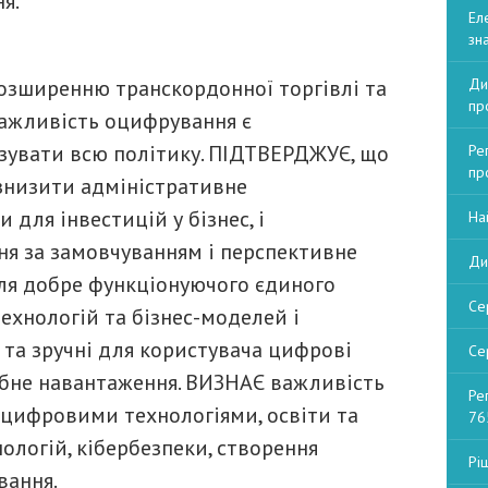
я.
Ел
зна
озширенню транскордонної торгівлі та
Ди
пр
Важливість оцифрування є
зувати всю політику. ПІДТВЕРДЖУЄ, що
Ре
пр
знизити адміністративне
для інвестицій у бізнес, і
На
я за замовчуванням і перспективне
Ди
ля добре функціонуючого єдиного
Се
технологій та бізнес-моделей і
та зручні для користувача цифрові
Се
рібне навантаження. ВИЗНАЄ важливість
Ре
з цифровими технологіями, освіти та
76
ологій, кібербезпеки, створення
Рі
вання.