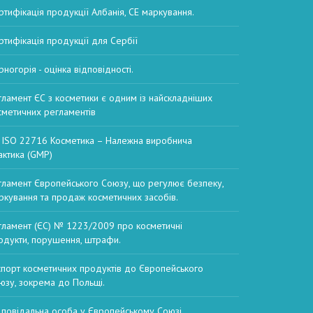
ртифікація продукції Албанія, СЕ маркування.
ртифікація продукції для Сербії
рногорія - оцінка відповідності.
гламент ЄС з косметики є одним із найскладніших
сметичних регламентів
 ISO 22716 Косметика – Належна виробнича
актика (GMP)
гламент Європейського Союзу, що регулює безпеку,
ркування та продаж косметичних засобів.
гламент (ЄС) № 1223/2009 про косметичні
одукти, порушення, штрафи.
спорт косметичних продуктів до Європейського
юзу, зокрема до Польщі.
дповідальна особа у Європейському Союзі,