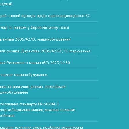
одукції
арий і новий підходи щодо оцінки відповідності ЄС.
гляд за ринком у Європейському союзі
ректива 2006/42/ЄС машинобудування
аліз ризиків Директива 2006/42/ЄС, СЄ маркування
вий Регламент з машин (ЄС) 2023/1230
гламент машинобудування
інка та зниження ризиків, сертифікати
шинобудування
стосування стандарту EN 60204-1
ектрообладнання машин, можливі помилки
робників.
ладання технічних умов, посібника користувача