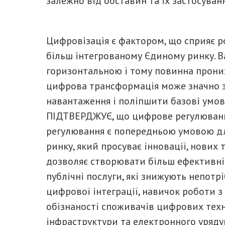
залежно від обставин та їх застосуванн
Цифровізація є фактором, що сприяє р
більш інтегрованому Єдиному ринку. 
горизонтальною і тому повинна прони
цифрова трансформація може значно 
навантаження і поліпшити базові умови 
ПІДТВЕРДЖУЄ, що цифрове регулюванн
регулювання є попередньою умовою д
ринку, який просуває інновації, нових 
дозволяє створювати більш ефективні 
публічні послуги, які знижують непот
цифрової інтеграції, навичок роботи 
обізнаності споживачів цифрових техн
інфраструктури та електронного уряду