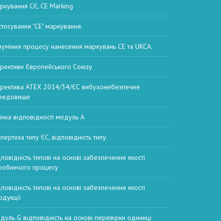
ркування СЄ, CE Marking
стосування "CE" маркування.
зуміння процесу нанесення маркувань CE та UKCA.
рективи Європейського Союзу
ректива ATEX 2014/34/ЄС вибухонебезпечне
редовище
інка відповідності модуль А
пертиза типу ЄС, відповідність типу.
дповідність типові на основі забезпечення якості
робничого процесу
дповідність типові на основі забезпечення якості
одукції
дуль G відповідність на основі перевірки одиниці