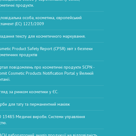
сметичні продукти.
дповідальна особа, косметика, європейський
гламент (EC) 1223/2009
ладання тексту для косметичного маркування.
smetic Product Safety Report (CPSR) звіт з безпеки
сметичних продуктів
ртал повідомлень про косметичні продукти SCPN -
mit Cosmetic Products Notification Portal у Великій
танії.
гляд за ринком косметики у ЄС.
рби для тату та перманентний макіяж
O 13485 Медичні вироби. Системи управління
стю.
ACH лабораторний аналіз продукції на відповідність