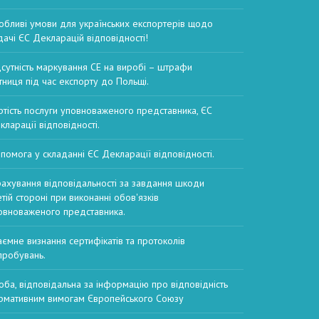
обливі умови для українських експортерів щодо
дачі ЄС Декларацій відповідності!
дсутність маркування CE на виробі – штрафи
тниця під час експорту до Польщі.
ртість послуги уповноваженого представника, ЄС
кларації відповідності.
помога у складанні ЄС Декларації відповідності.
рахування відповідальності за завдання шкоди
етій стороні при виконанні обов'язків
овноваженого представника.
аємне визнання сертифікатів та протоколів
пробувань.
оба, відповідальна за інформацію про відповідність
рмативним вимогам Європейського Союзу