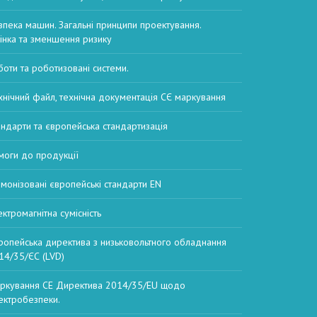
зпека машин. Загальні принципи проектування.
інка та зменшення ризику
боти та роботизовані системи.
хнічний файл, технічна документація СЄ маркування
андарти та європейська стандартизація
моги до продукції
рмонізовані європейські стандарти EN
ектромагнітна сумісність
ропейська директива з низьковольтного обладнання
14/35/ЄС (LVD)
ркування CE Директива 2014/35/EU щодо
ектробезпеки.