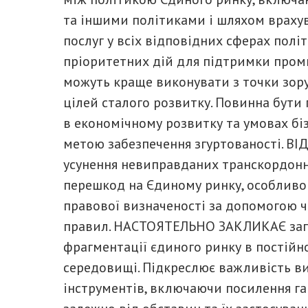
та іншими політиками і шляхом врахув
послуг у всіх відповідних сферах пол
пріоритетних дій для підтримки проми
можуть краще виконувати з точки зору
цілей сталого розвитку. Повинна бути
в економічному розвитку та умовах бізн
метою забезпечення згуртованості. В
усунення невиправданих транскордон
перешкод на Єдиному ринку, особливо 
правової визначеності за допомогою ч
правил. НАСТОЯТЕЛЬНО ЗАКЛИКАЄ запо
фрагментації єдиного ринку в постій
середовищі. Підкреслює важливість ви
інструментів, включаючи посилення га