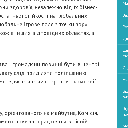
Ма
ни здоров'я, незалежно від їх бізнес-
статньої стійкості на глобальних
За
лобальне ігрове поле з точки зору
Ро
акож в інших відповідних областях, в
Ди
Ди
се
ва і громадяни повинні бути в центрі
Оц
увагу слід приділяти поліпшенню
Екс
ств, включаючи стартапи і компанії
Ві
ви
Ві
 орієнтованого на майбутнє, Комісія,
пр
мент повинні працювати в тісній
Мо