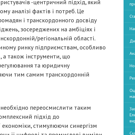
ристувачів -центричний підхід, який
пр
у аналізі фактів і потреб. Це
Ст
громадян і транскордонного досвіду
джень, зосереджених на амбіціях і
На
анскордонній/регіональній області.
Ди
иному ринку підприємствам, особливо
Ан
, а також інструменти, що
регулювання та юридичну
Но
ияючи тим самим транскордонній
Ре
Оц
ма
 необхідно переосмислити таким
За
Ел
омплексний підхід до
ви
 економіки, стимулюючи синергізм
Ск
чи її цифрові та промислові виміри,