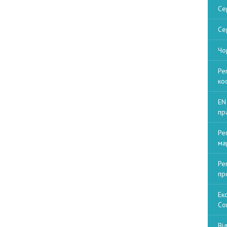
Се
Се
Чо
Ре
ко
EN
пр
Ре
ма
Ре
пр
Ек
Со
Ві