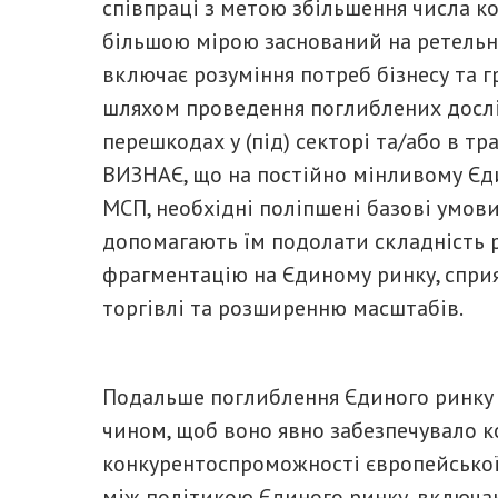
співпраці з метою збільшення числа ко
більшою мірою заснований на ретельном
включає розуміння потреб бізнесу та 
шляхом проведення поглиблених дослі
перешкодах у (під) секторі та/або в тр
ВИЗНАЄ, що на постійно мінливому Єд
МСП, необхідні поліпшені базові умови
допомагають їм подолати складність 
фрагментацію на Єдиному ринку, спр
торгівлі та розширенню масштабів.
Подальше поглиблення Єдиного ринку
чином, щоб воно явно забезпечувало к
конкурентоспроможності європейської
між політикою Єдиного ринку, включаю