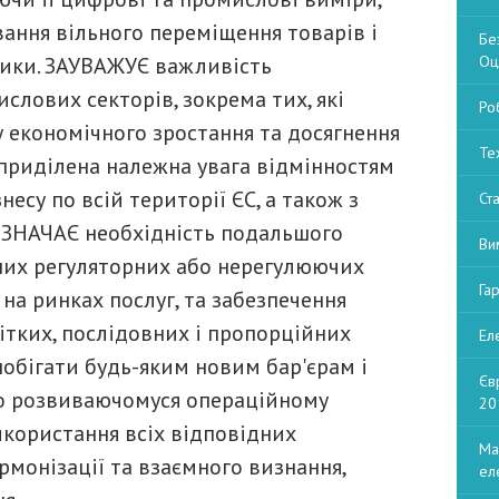
ання вільного переміщення товарів і
Бе
ітики. ЗАУВАЖУЄ важливість
Оц
слових секторів, зокрема тих, які
Ро
 економічного зростання та досягнення
Те
 приділена належна увага відмінностям
есу по всій території ЄС, а також з
Ст
ІДЗНАЧАЄ необхідність подальшого
Ви
них регуляторних або нерегулюючих
Га
на ринках послуг, та забезпечення
ітких, послідовних і пропорційних
Ел
бігати будь-яким новим бар'єрам і
Єв
но розвиваючомуся операційному
20
користання всіх відповідних
Ма
рмонізації та взаємного визнання,
ел