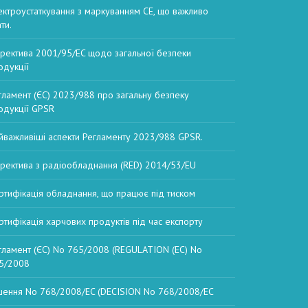
ектроустаткування з маркуванням CE, що важливо
ти.
ректива 2001/95/EC щодо загальної безпеки
одукції
гламент (ЄС) 2023/988 про загальну безпеку
одукції GPSR
йважливіші аспекти Регламенту 2023/988 GPSR.
ректива з радіообладнання (RED) 2014/53/EU
ртифікація обладнання, що працює під тиском
ртифікація харчових продуктів під час експорту
гламент (ЄС) No 765/2008 (REGULATION (EC) No
5/2008
шення No 768/2008/EC (DECISION No 768/2008/EC