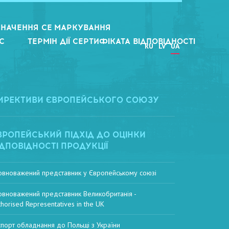
НАЧЕННЯ CE МАРКУВАННЯ
С
ТЕРМІН ДІЇ СЕРТИФІКАТА ВІДПОВІДНОСТІ
RU
LV
UA
ИРЕКТИВИ ЄВРОПЕЙСЬКОГО СОЮЗУ
ВРОПЕЙСЬКИЙ ПІДХІД ДО ОЦІНКИ
ІДПОВІДНОСТІ ПРОДУКЦІЇ
овноважений представник у Європейському союзі
овноважений представник Великобританія -
thorised Representatives in the UK
спорт обладнання до Польщі з України