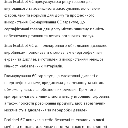
Знак Ecolabel ЄС присуджується ряду товарів для
внутрішнього та зовнішнього застосування, включаючи
фарби, лаки та морилки для дому та професійного
використання. Екомаркування ЄС гарантує, що
сертифіковані товари для дому містять знижену кількість
небезпечних речовин та летких органічних сполук.
Знак Ecolabel ЄС для електронного обладнання дозволяє
виробникам пропонувати споживачам енергоефективні
екрани та дисплеї, виготовлені з використанням меншої
кількості небезпечних матеріалів.
Екомаркування ЄС гарантує, що електронні дисплеї є
енергоефективними, придатними для ремонту та містять
обмежену кількість небезпечних речовин. Крім того,
критерії вимагають мінімального вмісту вторинної сировини,
а також простоти розбирання продукту, щоб забезпечити
можливість відновлення та переробки деталей.
Ecolabel ЄС включає в себе безпечні та екологічно чисті
меблі та матраци для дому та громадських місць, критерії