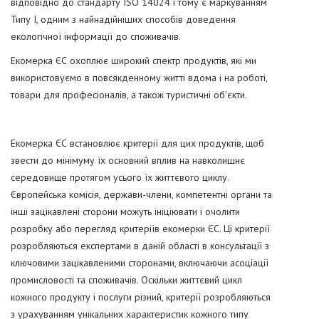
відповідно до стандарту ISO 14024 і тому є маркуванням
Типу I, одним з найнадійніших способів доведення
екологічної інформації до споживачів.
Екомерка ЄС охоплює широкий спектр продуктів, які ми
використовуємо в повсякденному житті вдома і на роботі,
товари для професіоналів, а також туристичні об'єкти.
Екомерка ЄС встановлює критерії для цих продуктів, щоб
звести до мінімуму їх основний вплив на навколишнє
середовище протягом усього їх життєвого циклу.
Європейська комісія, держави-члени, компетентні органи та
інші зацікавлені сторони можуть ініціювати і очолити
розробку або перегляд критеріїв екомерки ЄС. Ці критерії
розробляються експертами в даній області в консультації з
ключовими зацікавленими сторонами, включаючи асоціації
промисловості та споживачів. Оскільки життєвий цикл
кожного продукту і послуги різний, критерії розробляються
з урахуванням унікальних характеристик кожного типу