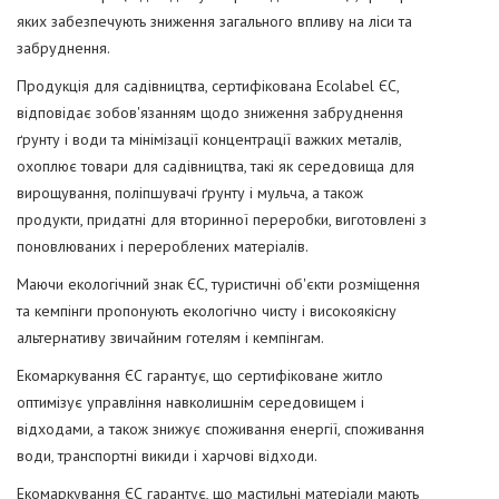
яких забезпечують зниження загального впливу на ліси та
забруднення.
Продукція для садівництва, сертифікована Ecolabel ЄС,
відповідає зобов'язанням щодо зниження забруднення
ґрунту і води та мінімізації концентрації важких металів,
охоплює товари для садівництва, такі як середовища для
вирощування, поліпшувачі ґрунту і мульча, а також
продукти, придатні для вторинної переробки, виготовлені з
поновлюваних і перероблених матеріалів.
Маючи екологічний знак ЄС, туристичні об'єкти розміщення
та кемпінги пропонують екологічно чисту і високоякісну
альтернативу звичайним готелям і кемпінгам.
Екомаркування ЄС гарантує, що сертифіковане житло
оптимізує управління навколишнім середовищем і
відходами, а також знижує споживання енергії, споживання
води, транспортні викиди і харчові відходи.
Екомаркування ЄС гарантує, що мастильні матеріали мають