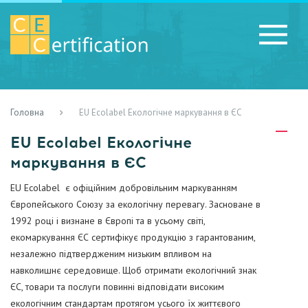
Головна
EU Ecolabel Екологічне маркування в ЄС
RU
LV
UA
EU Ecolabel Екологічне
маркування в ЄС
EU Ecolabel є офіційним добровільним маркуванням
Європейського Союзу за екологічну перевагу. Засноване в
1992 році і визнане в Європі та в усьому світі,
екомаркування ЄС сертифікує продукцію з гарантованим,
незалежно підтвердженим низьким впливом на
навколишнє середовище. Щоб отримати екологічний знак
ЄС, товари та послуги повинні відповідати високим
екологічним стандартам протягом усього їх життєвого