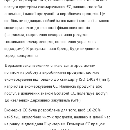
послуги критеріям екомаркування ЄС, виявить способи
оптимізації вашої продукції та виробничих процесів. Це
ще більше підвищить стійкий імідж вашої компанії, а також
може призвести до економії фінансових коштів
(наприклад, скорочення використання ресурсів і
споживання електроенергії, поліпшення управління
відходами). В результаті ваш бренд буде виділятися
серед конкурентів.
Державні закупівельники стикаються зі зростаючим
попитом на роботу з виробниками продукції, що має
екомеркування відповідно до стандарту ISO 14024 (тип I),
наприклад екомеркування ЄС. Наявність продуктів або
послуг, відзначених знаком Ecolabel ЄС, полегшує доступ
до «зелених» державних закупівель (GPP).
Екомерка ЄС була розроблена для того, щоб 10-20%
найбільш екологічно чистих продуктів, наявних в даний час
на ринку, відповідали її критеріям. Екомерка ЄС працює