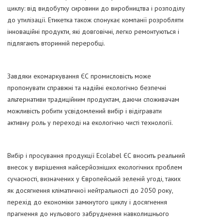
циклу: від видобутку сировини до виробництва і розподілу
до утилізації. Етикетка також спонукає компанії розробляти
інноваційні продукти, які довговічні, легко ремонтуються і
підлягають вторинній переробці.
Завдяки екомаркування ЄС промисловість може
пропонувати справжні та надійні екологічно безпечні
альтернативи традиційним продуктам, даючи споживачам
можливість робити усвідомлений вибір і відігравати
активну роль у переході на екологічно чисті технології.
Вибір і просування продукції Ecolabel ЄС вносить реальний
внесок у вирішення найсерйозніших екологічних проблем
сучасності, визначених у Європейській зеленій угоді, таких
як досягнення кліматичної нейтральності до 2050 року,
перехід до економіки замкнутого циклу і досягнення
прагнення до нульового забруднення навколишнього