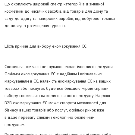
що охоплюють широкий спектр категорій: від змивної
косметики до чистячих засобів, від товарів для дому та
саду до одягу та паперових виробів, від побутової техніки
до послуг з розміщення туристів.
Шість причин для вибору екомаркування ЄС:
Споживачі все частіше шукають екологічно чисті продукти.
Оскільки екомаркування ЄС є надійним і впізнаваним
маркуванням в ЄС, наявність екомаркування ЄС на ваших
товарах або послугах буде все більшою мірою сприяти
вибору споживачів на користь вашого продукту. На рівні
B2B екомаркування ЄС може створити можливості для
бізнесу ваших товарів або послуг, оскільки ринок вже
віддає перевагу стійким і екологічно безпечним
продуктам.
Процес перевірки того, чи відповідають ваші товари або