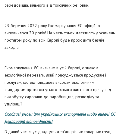
середовища, вільного від токсичних речовин.
23 березня 2022 року Екомаркування ЄС офіційно
виповнилося 30 років! На честь трьох десятиліть досягнень
протягом року по всій Європі буде проходити безліч
заходів.
Екомаркування ЄС, визнане в усій Європі, є знаком
екологічної переваги, який присуджується продуктам і
послугам, що відповідають високим екологічним
стандартам протягом усього їхнього життєвого циклу: від
видобутку сировини до виробництва, розподілу та
утилізації.
Особливі умови для українських експортерів щодо видачі ЄС
Декларацій відповідності!
В даний час існує двадцять дев'ять різних товарних груп,