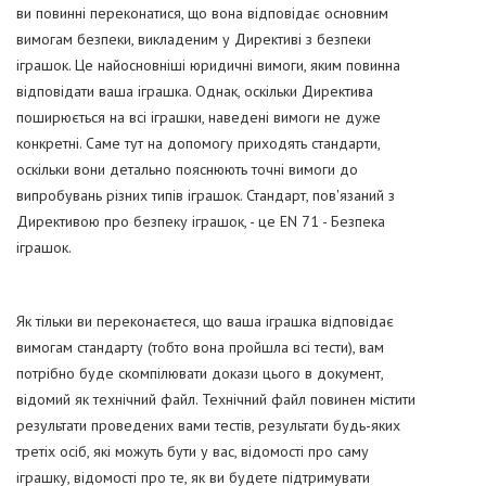
ви повинні переконатися, що вона відповідає основним
вимогам безпеки, викладеним у Директиві з безпеки
іграшок. Це найосновніші юридичні вимоги, яким повинна
відповідати ваша іграшка. Однак, оскільки Директива
поширюється на всі іграшки, наведені вимоги не дуже
конкретні. Саме тут на допомогу приходять стандарти,
оскільки вони детально пояснюють точні вимоги до
випробувань різних типів іграшок. Стандарт, пов'язаний з
Директивою про безпеку іграшок, - це EN 71 - Безпека
іграшок.
Як тільки ви переконаєтеся, що ваша іграшка відповідає
вимогам стандарту (тобто вона пройшла всі тести), вам
потрібно буде скомпілювати докази цього в документ,
відомий як технічний файл. Технічний файл повинен містити
результати проведених вами тестів, результати будь-яких
третіх осіб, які можуть бути у вас, відомості про саму
іграшку, відомості про те, як ви будете підтримувати