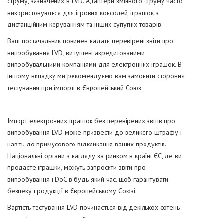
струму, зазначених в LVD. Адаптери змінного струму часто
використовуються для ігрових консолей, іграшок з
дистанційним керуванням та інших супутніх товарів.
Ваш постачальник повинен надати перевірені звіти про
випробування LVD, випущені акредитованими
випробувальними компаніями для електронних іграшок. В
іншому випадку ми рекомендуємо вам замовити стороннє
тестування при імпорті в Європейський Союз.
Імпорт електронних іграшок без перевірених звітів про
випробування LVD може призвести до великого штрафу і
навіть до примусового відкликання ваших продуктів.
Національні органи з нагляду за ринком в країні ЄС, де ви
продаєте іграшки, можуть запросити звіти про
випробування і DoC в будь-який час, щоб гарантувати
безпеку продукції в Європейському Союзі.
Вартість тестування LVD починається від декількох сотень