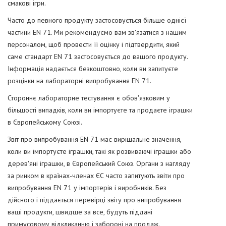
смакові ігри.
Часто до певного продукту застосовується більше однієї
частини EN 71. Ми рекомендуємо вам зв'язатися з нашим
персоналом, щоб провести її оцінку і підтвердити, який
саме стандарт EN 71 застосовується до вашого продукту.
Інформація надається безкоштовно, коли ви запитуєте
розцінки на лабораторні випробування EN 71.
Стороннє лабораторне тестування є обов'язковим у
більшості випадків, коли ви імпортуєте та продаєте іграшки
в Європейському Союзі.
Звіт про випробування EN 71 має вирішальне значення,
коли ви імпортуєте іграшки, такі як розвиваючі іграшки або
дерев'яні іграшки, в Європейський Союз. Органи з нагляду
за ринком в країнах-членах ЄС часто запитують звіти про
випробування EN 71 у імпортерів і виробників. Без
дійсного і піддається перевірці звіту про випробування
ваші продукти, швидше за все, будуть піддані
примусовому відкликанню і забороні на продаж.