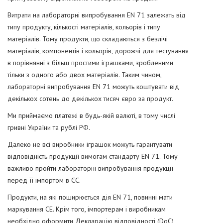
Витрати на лабораторні випробування EN 71 залежать від
типу продукту, кількості матеріалів, кольорів і типу
матеріалів. Тому продукти, що складаються з безлічі
матеріалів, компонентів і кольорів, дорожчі для тестування
в порівнянні з більш простими іграшками, зробленими
тільки з одного або двох матеріалів. Таким чином,
лабораторні випробування EN 71 можуть коштувати від
декількох сотень до декількох тисяч євро за продукт.
Ми приймаємо платежі в будь-якій валюті, в тому числі
гривні України та рублі РФ.
Далеко не всі виробники іграшок можуть гарантувати
відповідність продукції вимогам стандарту EN 71. Тому
важливо пройти лабораторні випробування продукції
перед її імпортом в ЄС.
Продукти, на які поширюється дія EN 71, повинні мати
маркування CE. Крім того, імпортерам і виробникам
необхідно оформити Декларацію відповідності (DoC),