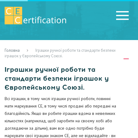
Головна
Іграшки ручної роботи та стандарти безпеки
RU
LV
UA
іграшок у Європейському Союзі.
Іграшки ручної роботи та
стандарти безпеки іграшок у
Європейському Союзі.
Всі іграшки, в тому числі іграшки ручної роботи, повинні
мати маркування CE, в тому числі продані або передані на
благодійність. Якщо ви робите іграшки вдома в невеликих
кількостях (наприклад, щоб заробити на своєму хобі або
доглядаючи за дітьми), вам все одно потрібно буде
маркувати свої іграшки знаком CE, але не відкладайте - ви