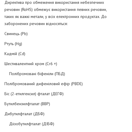
Директива про обмеження використання небезпечних
речовин (RoHS) обмежує використання певних речовин,
таких як важкі метали, у всіх електронних продуктах. До
заборонених речовин відносяться:
Свинець (Pb)
Ртуть (Hg)
Кадмій (Cd)
Шестивалентний хром (Cr6 +)
Полібромовані біфеніли (ПБД)
Полібромований дифеніловий ефір (PBDE)
Біс (2-етилгексил) фталат (ДЕГФ)
Бутилбензилфталат (BBP)
Дибутилфталат (ДБФ)
Діізобутилфталат (ДІБФ)