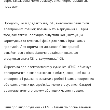
євро. Також вона може збільшуватися через складність
продукту.
Продукти, що підпадають під LVD, включаючи певні типи
електронних іграшок, повинні мати маркування CE. Крім
того, вам також необхідно випустити DoC, інструкцію
користувача та технічний файл для ваших іграшкових
продуктів. Для отримання додаткової інформації
ознайомтеся з відповідними розділами вище, що
стосуються знака CE та документації CE.
Директива про електромагнітну сумісність (ЕМС) обмежує
електромагнітне випромінювання обладнання, щоб ваша
електронна іграшка не заважала роботі інших електронних
або електричних пристроїв. Це може стосуватися батареї,
адаптерів змінного струму або інших частин іграшок.
Звіти про випробування на ЕМС - Більшість постачальників