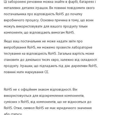
Ці заборонені речовини можна знайти в фарбі, батареях і
металевих деталях іграшок. Ви повинні повідомити свого
постачальника про відповідність RoHS до початку
виробничого процесу. Основна причина в тому, що вони
можуть використовувати для вашого продукту тільки
компоненти, що відповідають вимогам RoHS.
Якщо ваш постачальник не може надати звіти про
випробування RoHS, ми можемо провести лабораторне
тестування на відповідність RoHS. Загальна вартість може
становити до декількох тисяч євро, залежно від складності
продукту. Іграшки, що підпадають під дію директиви RoHS,
повинні мати маркування CE.
RoHS не є офіційним знаком відповідності. Він
використовується для відокремлення компонентів,
сумісних з RoHS, від компонентів, що не відносяться до
RoHS. Отже, символ RoHS не має юридичного значення
або статусу.