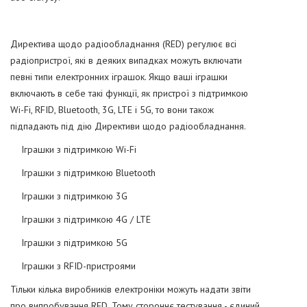
Директива щодо радіообладнання (RED) регулює всі
радіопристрої, які в деяких випадках можуть включати
певні типи електронних іграшок. Якщо ваші іграшки
включають в себе такі функції, як пристрої з підтримкою
Wi-Fi, RFID, Bluetooth, 3G, LTE і 5G, то вони також
підпадають під дію Директиви щодо радіообладнання.
Іграшки з підтримкою Wi-Fi
Іграшки з підтримкою Bluetooth
Іграшки з підтримкою 3G
Іграшки з підтримкою 4G / LTE
Іграшки з підтримкою 5G
Іграшки з RFID-пристроями
Тільки кілька виробників електроніки можуть надати звіти
про випробування RED. Тому стороннє тестування - єдиний