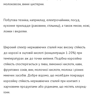
молоковози, винні цистерни.
Побутова техніка, наприклад, електрочайники, посуд,
кухонне приладдя (раковини, стільниці), а також миски, ножі,
ложки і виделки.
Широкий спектр нержавіючих сталей має високу стійкість
до корозії в оцтовій кислоті (концентрація 1-20%) при
температурах аж до точки кипіння. Подібна корозійна
стійкість спостерігається у пива, лимонної кислоти, кави,
фруктових соків, вин, молочної кислоти, молока і різних
миючих засобів. Добре відомо, що молібден покращує
корозійну стійкість нержавіючих сталей при контакті з
харчовими продуктами або рідинами, що містять хлорид-
іони.