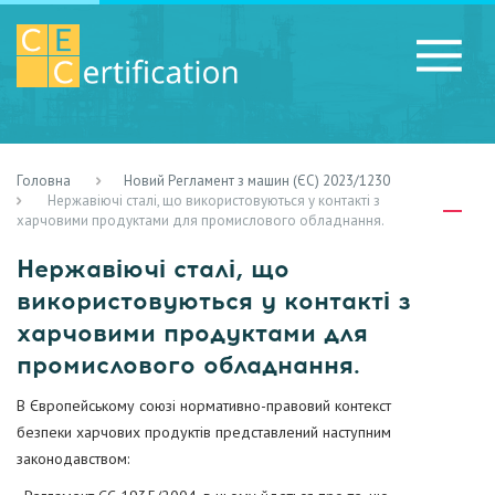
Головна
Новий Регламент з машин (ЄС) 2023/1230
RU
LV
UA
Нержавіючі сталі, що використовуються у контакті з
харчовими продуктами для промислового обладнання.
Нержавіючі сталі, що
використовуються у контакті з
харчовими продуктами для
промислового обладнання.
В Європейському союзі нормативно-правовий контекст
безпеки харчових продуктів представлений наступним
законодавством: