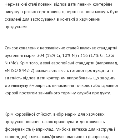
Нержавіючі сталі повинні відповідати певним критеріям
випуску в різних середовищах, перш ніж вони можуть бути
схвалені для застосування в контакті з харчовими
продуктами.
Список схвалених нержавіючих сталей включає стандартні
аустенітні марки 304 (18% Cr, 10% Ni) і 316 (17% Cr, 12%
Ni+Mo). Крім того, деякі європейські стандарти (наприклад,
EN ISO 8442-2) визначають якість готової продукції та її
здатність відповідати критеріям випробувань, що зводить
до мінімуму ймовірність виникнення точкової або щілинної
корозії протягом звичайного терміну служби продукту.
Крім корозійної стійкості, вибір марки для харчових
продуктів повинен також враховувати довговічність,
формуваність (наприклад, глибока витяжка для каструль і
сковорідок) і механічні/фізичні властивості (наприклад,