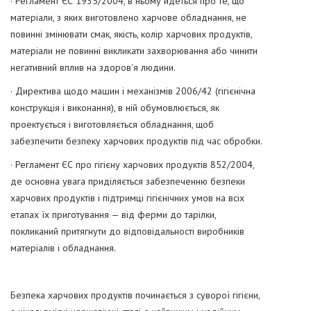
· Регламент ЄС 1935/2004, в ньому йдеться про те, що
матеріали, з яких виготовлено харчове обладнання, не
повинні змінювати смак, якість, колір харчових продуктів,
матеріали не повинні викликати захворювання або чинити
негативний вплив на здоров'я людини.
· Директива щодо машин і механізмів 2006/42 (гігієнічна
конструкція і виконання), в ній обумовлюється, як
проектується і виготовляється обладнання, щоб
забезпечити безпеку харчових продуктів під час обробки.
· Регламент ЄС про гігієну харчових продуктів 852/2004,
де основна увага приділяється забезпеченню безпеки
харчових продуктів і підтримці гігієнічних умов на всіх
етапах їх приготування — від ферми до тарілки,
покликаний притягнути до відповідальності виробників
матеріалів і обладнання.
Безпека харчових продуктів починається з суворої гігієни,