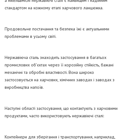
а нікельвмісні нержавіючі сталі є найвищим і надійним
стандартом на кожному етапі харчового ланцюжка.
Продовольче постачання та безпека їжі є актуальними
проблемами в усьому світі.
Нержавіюча сталь знаходить застосування в багатьох
промислових об'єктах через її корозійну стійкість, бажані
механічні та обробні властивості. Вона широко
застосовується на харчових, хімічних заводах і заводах з
виробництва напоїв.
Наступні області застосування, що контактують з харчовими
продуктами, часто використовують нержавіючі сталі:
Контейнери для зберігання і транспортування, наприклад,