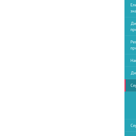
Ел
зна
Ди
пр
Ре
пр
На
Ди
Се
Се