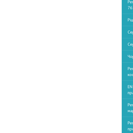
Ре
76
Рі
Се
Се
Чо
Ре
ко
EN
пр
Ре
ма
Ре
пр