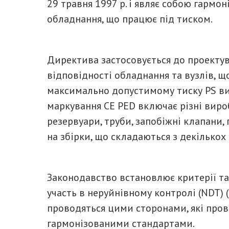
29 травня 1997 р. і являє собою гармо
обладнання, що працює під тиском.
Директива застосовується до проектув
відповідності обладнання та вузлів, щ
максимально допустимому тиску PS вищ
маркування CE PED включає різні вироб
резервуари, труби, запобіжні клапани
на збірки, що складаються з декілько
Законодавство встановлює критерії та
участь в неруйнівному контролі (NDT) (с
проводяться цими сторонами, які пров
гармонізованими стандартами.