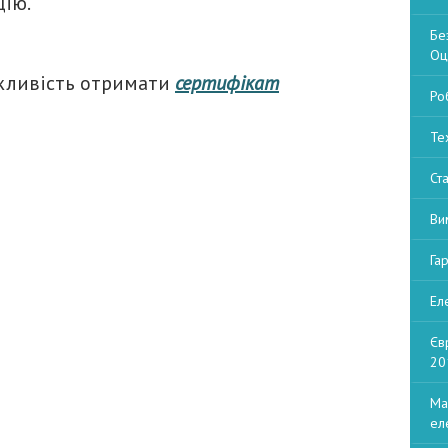
цію.
Бе
Оц
ожливість отримати
сертифікат
Ро
Те
Ст
Ви
Га
Ел
Єв
20
Ма
ел