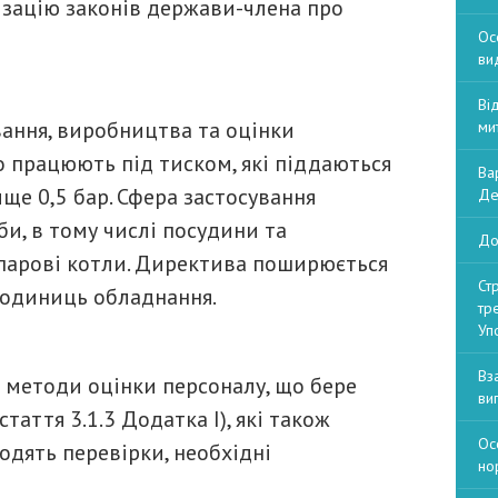
нізацію законів держави-члена про
Ос
ви
Ві
ання, виробництва та оцінки
ми
о працюють під тиском, які піддаються
Ва
е 0,5 бар. Сфера застосування
Де
и, в тому числі посудини та
До
, парові котли. Директива поширюється
Ст
х одиниць обладнання.
тр
Уп
Вз
 методи оцінки персоналу, що бере
ви
таття 3.1.3 Додатка I), які також
Ос
одять перевірки, необхідні
но