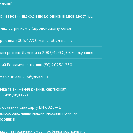
одукції
арий і новий підходи щодо оцінки відповідності ЄС.
гляд за ринком у Європейському союзі
ректива 2006/42/ЄС машинобудування
аліз ризиків Директива 2006/42/ЄС, СЄ маркування
вий Регламент з машин (ЄС) 2023/1230
гламент машинобудування
інка та зниження ризиків, сертифікати
шинобудування
стосування стандарту EN 60204-1
ектрообладнання машин, можливі помилки
робників.
ладання технічних умов, посібника користувача