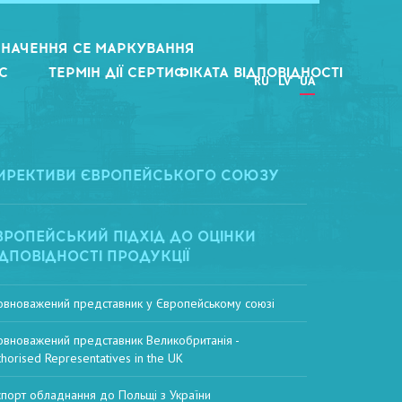
НАЧЕННЯ CE МАРКУВАННЯ
С
ТЕРМІН ДІЇ СЕРТИФІКАТА ВІДПОВІДНОСТІ
RU
LV
UA
ИРЕКТИВИ ЄВРОПЕЙСЬКОГО СОЮЗУ
ВРОПЕЙСЬКИЙ ПІДХІД ДО ОЦІНКИ
ІДПОВІДНОСТІ ПРОДУКЦІЇ
овноважений представник у Європейському союзі
овноважений представник Великобританія -
thorised Representatives in the UK
спорт обладнання до Польщі з України