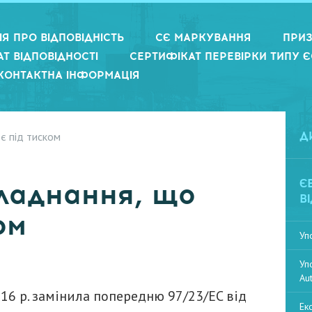
Я ПРО ВІДПОВІДНІСТЬ
СЄ МАРКУВАННЯ
ПРИЗ
Т ВІДПОВІДНОСТІ
СЕРТИФІКАТ ПЕРЕВІРКИ ТИПУ Є
КОНТАКТНА ІНФОРМАЦІЯ
є під тиском
Д
Є
ладнання, що
В
ом
Уп
Уп
Au
16 р. замінила попередню 97/23/EC від
Ек