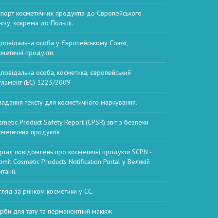
спорт косметичних продуктів до Європейського
юзу, зокрема до Польщі.
дповідальна особа у Європейському Союзі,
сметичні продукти.
дповідальна особа, косметика, європейський
гламент (EC) 1223/2009
ладання тексту для косметичного маркування.
smetic Product Safety Report (CPSR) звіт з безпеки
сметичних продуктів
ртал повідомлень про косметичні продукти SCPN -
mit Cosmetic Products Notification Portal у Великій
танії.
гляд за ринком косметики у ЄС.
рби для тату та перманентний макіяж