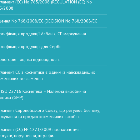
гламент (ЄС) No 765/2008 (REGULATION (EC) No
5/2008
шення No 768/2008/EC (DECISION No 768/2008/EC
ртифікація продукції Албанія, СЕ маркування.
ртифікація продукції для Сербії
рногорія - оцінка відповідності.
гламент ЄС з косметики є одним із найскладніших
сметичних регламентів
 ISO 22716 Косметика – Належна виробнича
актика (GMP)
гламент Європейського Союзу, що регулює безпеку,
ркування та продаж косметичних засобів.
гламент (ЄС) № 1223/2009 про косметичні
одукти, порушення, штрафи.