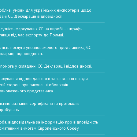
обливі умови для українських експортерів щодо
дачі ЄС Декларацій відповідності!
дсутність маркування CE на виробі – штрафи
тниця під час експорту до Польщі.
ртість послуги уповноваженого представника, ЄС
кларації відповідності.
помога у складанні ЄС Декларації відповідності.
рахування відповідальності за завдання шкоди
етій стороні при виконанні обов'язків
овноваженого представника.
аємне визнання сертифікатів та протоколів
пробувань.
оба, відповідальна за інформацію про відповідність
рмативним вимогам Європейського Союзу