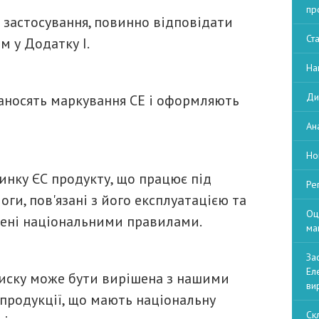
пр
 застосування, повинно відповідати
Ст
 у Додатку I.
На
Ди
аносять маркування СЕ і оформляють
Ан
Но
инку ЄС продукту, що працює під
Ре
оги, пов'язані з його експлуатацією та
Оц
чені національними правилами.
ма
За
Ел
тиску може бути вирішена з нашими
ви
 продукції, що мають національну
Ск