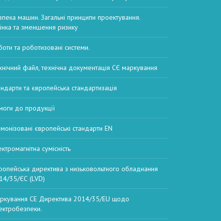
зпека машин. Загальні принципи проектування.
інка та зменшення ризику
боти та роботизовані системи.
хнічний файл, технічна документація СЄ маркування
андарти та європейська стандартизація
моги до продукції
рмонізовані європейські стандарти EN
ектромагнітна сумісність
ропейська директива з низьковольтного обладнання
14/35/ЄС (LVD)
ркування CE Директива 2014/35/EU щодо
ектробезпеки.