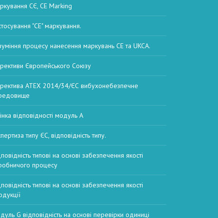
ркування СЄ, CE Marking
стосування "CE" маркування.
зуміння процесу нанесення маркувань CE та UKCA.
рективи Європейського Союзу
ректива ATEX 2014/34/ЄС вибухонебезпечне
редовище
інка відповідності модуль А
пертиза типу ЄС, відповідність типу.
дповідність типові на основі забезпечення якості
робничого процесу
дповідність типові на основі забезпечення якості
одукції
дуль G відповідність на основі перевірки одиниці