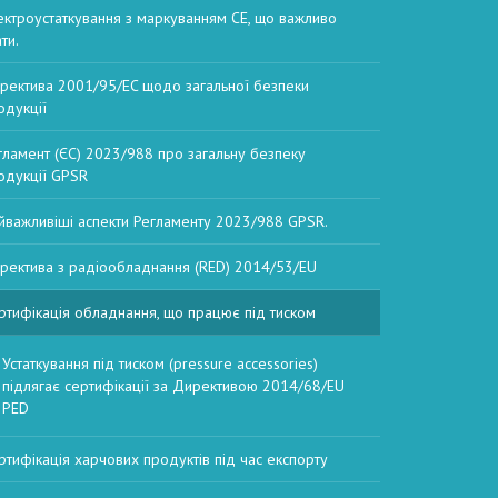
ектроустаткування з маркуванням CE, що важливо
ти.
ректива 2001/95/EC щодо загальної безпеки
одукції
гламент (ЄС) 2023/988 про загальну безпеку
одукції GPSR
йважливіші аспекти Регламенту 2023/988 GPSR.
ректива з радіообладнання (RED) 2014/53/EU
ртифікація обладнання, що працює під тиском
Устаткування під тиском (pressure accessories)
підлягає сертифікації за Директивою 2014/68/EU
PED
ртифікація харчових продуктів під час експорту