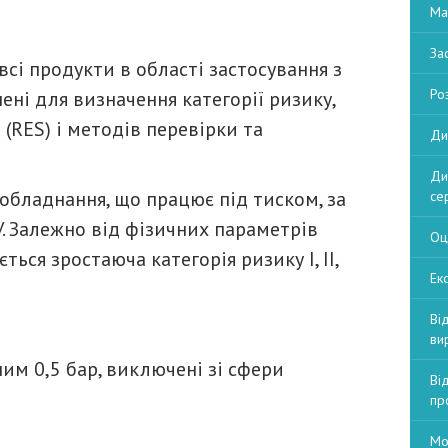
Ма
За
сі продукти в області застосування з
Ро
ені для визначення категорії ризику,
(RES) і методів перевірки та
Ди
Ди
бладнання, що працює під тиском, за
се
V. Залежно від фізичних параметрів
Оц
ться зростаюча категорія ризику I, II,
Екс
Ві
ви
им 0,5 бар, виключені зі сфери
Ві
пр
Мо