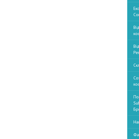
Ек
Со
Ві
ко
Ві
Ре
Ск
Co
ко
По
Sub
Бри
На
Фа