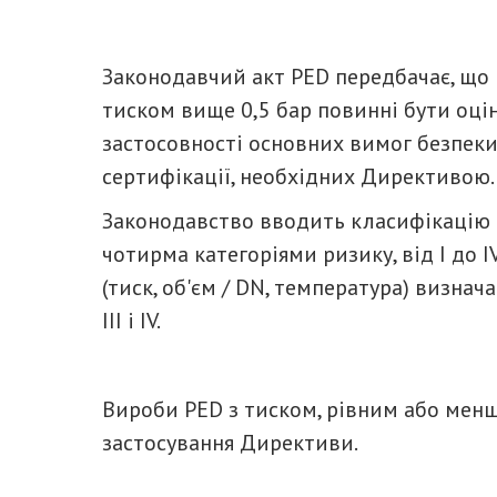
Законодавчий акт PED передбачає, що в
тиском вище 0,5 бар повинні бути оцін
застосовності основних вимог безпеки 
сертифікації, необхідних Директивою.
Законодавство вводить класифікацію о
чотирма категоріями ризику, від I до I
(тиск, об'єм / DN, температура) визначає
III і IV.
Вироби PED з тиском, рівним або менш
застосування Директиви.