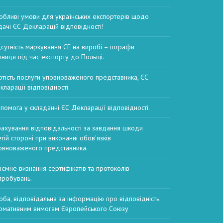
обливі умови для українських експортерів щодо
дачі ЄС Декларацій відповідності!
дсутність маркування CE на виробі – штрафи
тниця під час експорту до Польщі.
ртість послуги уповноваженого представника, ЄС
кларації відповідності.
помога у складанні ЄС Декларації відповідності.
рахування відповідальності за завдання шкоди
етій стороні при виконанні обов'язків
овноваженого представника.
аємне визнання сертифікатів та протоколів
пробувань.
оба, відповідальна за інформацію про відповідність
рмативним вимогам Європейського Союзу