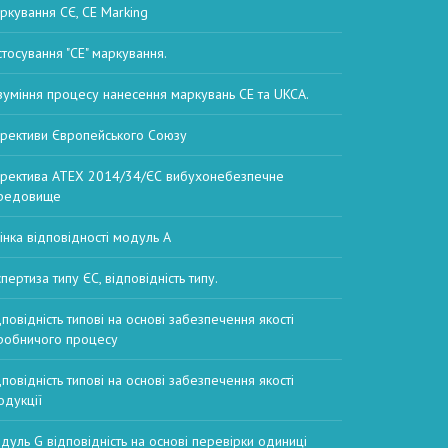
ркування СЄ, CE Marking
стосування "CE" маркування.
зуміння процесу нанесення маркувань CE та UKCA.
рективи Європейського Союзу
ректива ATEX 2014/34/ЄС вибухонебезпечне
редовище
інка відповідності модуль А
пертиза типу ЄС, відповідність типу.
дповідність типові на основі забезпечення якості
робничого процесу
дповідність типові на основі забезпечення якості
одукції
дуль G відповідність на основі перевірки одиниці