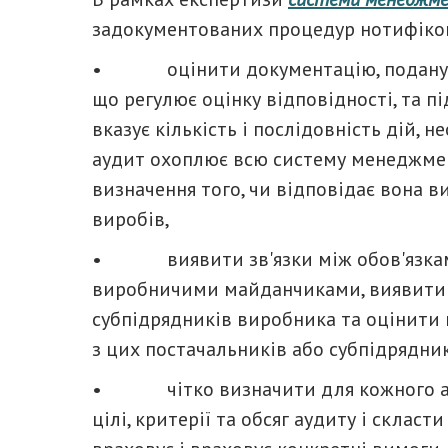
задокументованих процедур нотифіко
• оцінити документацію, подану ві
що регулює оцінку відповідності, та пі
вказує кількість і послідовність дій, 
аудит охоплює всю систему менеджмен
визначення того, чи відповідає вона
виробів,
• виявити зв'язки між обов'язками
виробничими майданчиками, виявити 
субпідрядників виробника та оцінити 
з цих постачальників або субпідрядник
• чітко визначити для кожного ауди
цілі, критерії та обсяг аудиту і склас