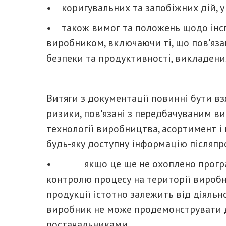
• коригувальних та запобіжних дій, у 
• також вимог та положень щодо інсп
виробником, включаючи ті, що пов'яза
безпеки та продуктивності, викладених
Витяги з документації повинні бути в
ризики, пов'язані з передбачуваним в
технології виробництва, асортимент і 
будь-яку доступну інформацію післяпр
• якщо це ще не охоплено програм
контролю процесу на території виробн
продукції істотно залежить від діяльно
виробник не може продемонструвати д
постачальниками,