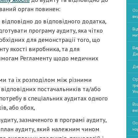
ваний орган повинен:
Ос
ви
дповідно до відповідного додатка,
Ві
дготувати програму аудиту, яка чітко
ми
необхідних для демонстрації того, що
ту якості виробника, та для
Ва
Де
 вимогам Регламенту щодо медичних
До
 та їх розподілом між різними
Ст
тр
відповідних постачальників та/або
Уп
потребу в спеціальних аудитах одного
Вз
ів, або обох,
ви
ту, зазначеного в програмі аудиту,
Ос
ти план аудиту, який належним чином
но