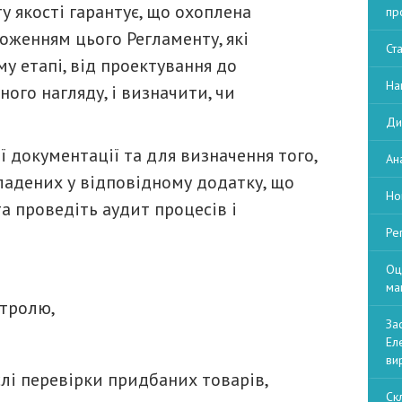
 якості гарантує, що охоплена
пр
оженням цього Регламенту, які
Ст
у етапі, від проектування до
На
ого нагляду, і визначити, чи
Ди
окументації та для визначення того,
Ан
ладених у відповідному додатку, що
Но
та проведіть аудит процесів і
Ре
Оц
ма
нтролю,
За
Ел
ви
 перевірки придбаних товарів,
Ск