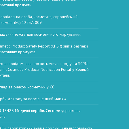
сметичні продукти.
дповідальна особа, косметика, європейський
гламент (EC) 1223/2009
ладання тексту для косметичного маркування.
smetic Product Safety Report (CPSR) звіт з безпеки
сметичних продуктів
ртал повідомлень про косметичні продукти SCPN -
mit Cosmetic Products Notification Portal у Великій
танії.
гляд за ринком косметики у ЄС.
рби для тату та перманентний макіяж
O 13485 Медичні вироби. Системи управління
стю.
ACH лабораторний аналіз продукції на відповідність