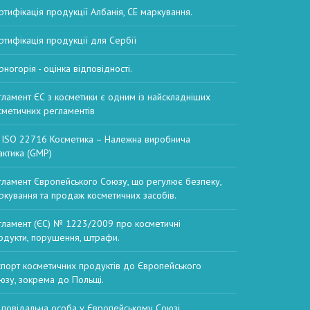
ртифікація продукції Албанія, СЕ маркування.
ртифікація продукції для Сербії
рногорія - оцінка відповідності.
гламент ЄС з косметики є одним із найскладніших
сметичних регламентів
 ISO 22716 Косметика – Належна виробнича
актика (GMP)
гламент Європейського Союзу, що регулює безпеку,
ркування та продаж косметичних засобів.
гламент (ЄС) № 1223/2009 про косметичні
одукти, порушення, штрафи.
спорт косметичних продуктів до Європейського
юзу, зокрема до Польщі.
дповідальна особа у Європейському Союзі,