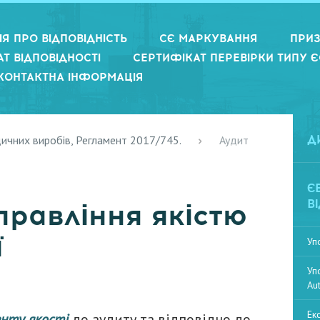
Я ПРО ВІДПОВІДНІСТЬ
СЄ МАРКУВАННЯ
ПРИЗ
Т ВІДПОВІДНОСТІ
СЕРТИФІКАТ ПЕРЕВІРКИ ТИПУ Є
КОНТАКТНА ІНФОРМАЦІЯ
дичних виробів, Регламент 2017/745.
Аудит
Д
Є
В
правління якістю
ї
Уп
Уп
Au
Ек
нту якості
до аудиту та відповідно до