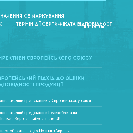
НАЧЕННЯ CE МАРКУВАННЯ
С
ТЕРМІН ДІЇ СЕРТИФІКАТА ВІДПОВІДНОСТІ
RU
LV
UA
ИРЕКТИВИ ЄВРОПЕЙСЬКОГО СОЮЗУ
ВРОПЕЙСЬКИЙ ПІДХІД ДО ОЦІНКИ
ІДПОВІДНОСТІ ПРОДУКЦІЇ
овноважений представник у Європейському союзі
овноважений представник Великобританія -
thorised Representatives in the UK
спорт обладнання до Польщі з України