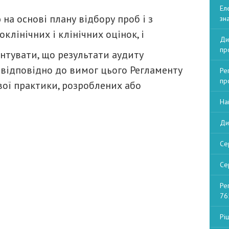
Ел
 основі плану відбору проб і з
зна
оклінічних і клінічних оцінок, і
Ди
пр
тувати, що результати аудиту
 відповідно до вимог цього Регламенту
Ре
пр
вої практики, розроблених або
На
Ди
Се
Се
Ре
76
Рі