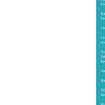
ко
Ві
Ре
Ск
Co
ко
По
Sub
Бри
На
Фа
IS
які
RE