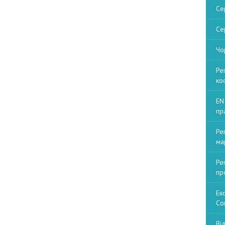
Се
Се
Чо
Ре
ко
EN
пр
Ре
ма
Ре
пр
Ек
Со
Ві