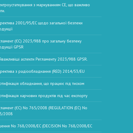
ектроустаткування з маркуванням CE, що важливо
ти.
ректива 2001/95/EC щодо загальної безпеки
одукції
гламент (ЄС) 2023/988 про загальну безпеку
одукції GPSR
йважливіші аспекти Регламенту 2023/988 GPSR.
ректива з радіообладнання (RED) 2014/53/EU
ртифікація обладнання, що працює під тиском
ртифікація харчових продуктів під час експорту
гламент (ЄС) No 765/2008 (REGULATION (EC) No
5/2008
шення No 768/2008/EC (DECISION No 768/2008/EC