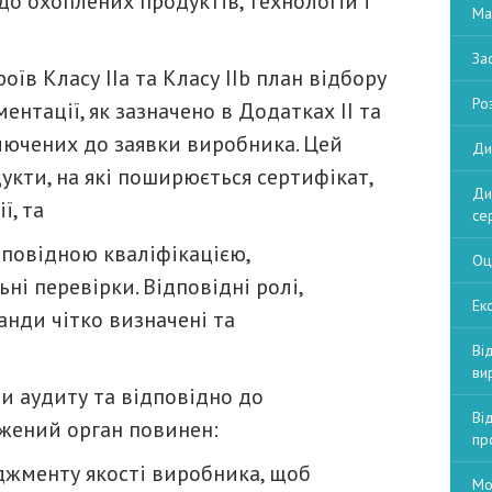
до охоплених продуктів, технологій і
Ма
За
Класу IIa та Класу IIb план відбору
Ро
ентації, як зазначено в Додатках II та
ключених до заявки виробника. Цей
Ди
укти, на які поширюється сертифікат,
Ди
ї, та
се
дповідною кваліфікацією,
Оц
і перевірки. Відповідні ролі,
Екс
анди чітко визначені та
Ві
ви
и аудиту та відповідно до
Ві
жений орган повинен:
пр
енту якості виробника, щоб
Мо