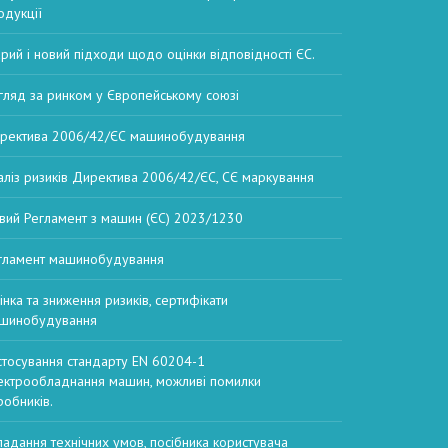
одукції
арий і новий підходи щодо оцінки відповідності ЄС.
гляд за ринком у Європейському союзі
ректива 2006/42/ЄС машинобудування
аліз ризиків Директива 2006/42/ЄС, СЄ маркування
вий Регламент з машин (ЄС) 2023/1230
гламент машинобудування
інка та зниження ризиків, сертифікати
шинобудування
стосування стандарту EN 60204-1
ектрообладнання машин, можливі помилки
робників.
ладання технічних умов, посібника користувача