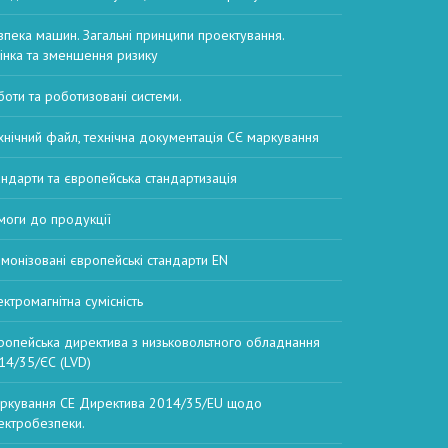
зпека машин. Загальні принципи проектування.
інка та зменшення ризику
боти та роботизовані системи.
хнічний файл, технічна документація СЄ маркування
андарти та європейська стандартизація
моги до продукції
рмонізовані європейські стандарти EN
ектромагнітна сумісність
ропейська директива з низьковольтного обладнання
14/35/ЄС (LVD)
ркування CE Директива 2014/35/EU щодо
ектробезпеки.