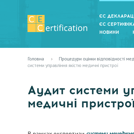
ЄС ДЕКЛАРАЦІ
ЄС СЕРТИФІКА
НОВИНИ
Головна
Процедури оцінки відповідності ме
системи управління якістю медичні пристрої
Аудит системи у
медичні пристро
В рамках експертизи
системи менеджме