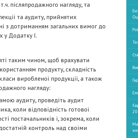
т.ч. післяпродажного нагляду, та
Бе
екції та аудиту, прийнятих
Оц
ні з дотриманням загальних вимог до
Ро
 у Додатку I.
Те
Ст
зяті таким чином, щоб врахувати
Ви
икористанням продукту, складність
класи виробленої продукції, а також
Га
одажного нагляду:
Ел
ою аудиту, проведіть аудит
Єв
ика, коли відповідність готової
20
сті постачальників і, зокрема, коли
Ма
остатній контроль над своїми
ел