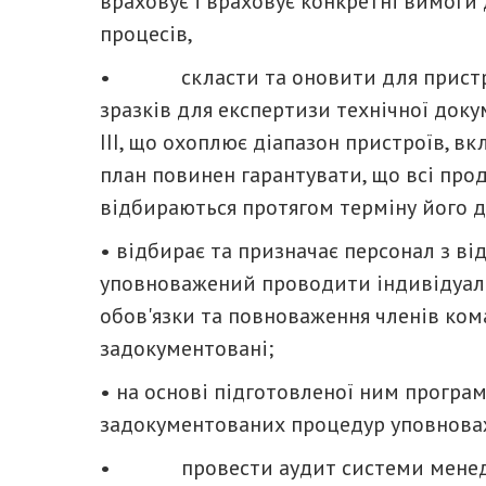
враховує і враховує конкретні вимоги 
процесів,
• скласти та оновити для пристроїв 
зразків для експертизи технічної докум
III, що охоплює діапазон пристроїв, в
план повинен гарантувати, що всі прод
відбираються протягом терміну його ді
• відбирає та призначає персонал з ві
уповноважений проводити індивідуальн
обов'язки та повноваження членів ком
задокументовані;
• на основі підготовленої ним програм
задокументованих процедур уповнова
• провести аудит системи менеджм