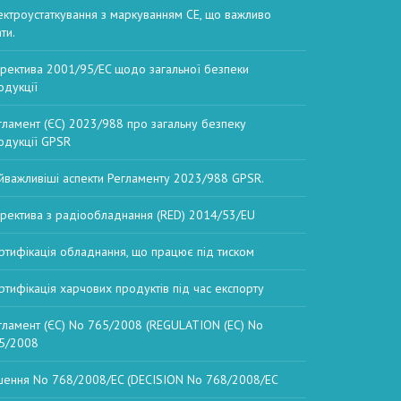
ектроустаткування з маркуванням CE, що важливо
ти.
ректива 2001/95/EC щодо загальної безпеки
одукції
гламент (ЄС) 2023/988 про загальну безпеку
одукції GPSR
йважливіші аспекти Регламенту 2023/988 GPSR.
ректива з радіообладнання (RED) 2014/53/EU
ртифікація обладнання, що працює під тиском
ртифікація харчових продуктів під час експорту
гламент (ЄС) No 765/2008 (REGULATION (EC) No
5/2008
шення No 768/2008/EC (DECISION No 768/2008/EC