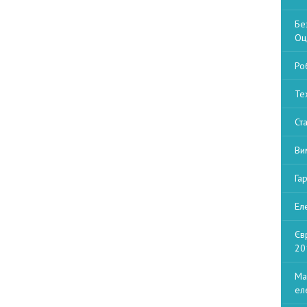
Бе
Оц
Ро
Те
Ст
Ви
Га
Ел
Єв
20
Ма
ел