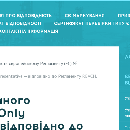
Я ПРО ВІДПОВІДНІСТЬ
СЄ МАРКУВАННЯ
ПРИЗ
Т ВІДПОВІДНОСТІ
СЕРТИФІКАТ ПЕРЕВІРКИ ТИПУ Є
КОНТАКТНА ІНФОРМАЦІЯ
Д
ість європейському Регламенту (EC) №
resentative — відповідно до Регламенту REACH.
Є
В
иного
Уп
Only
Уп
Au
 відповідно до
Ек