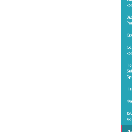
ко
Ві
Ре
Ск
Co
ко
По
Sub
Бри
На
Фа
IS
які
RE