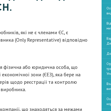
CH.
Ос
ви
Ві
ми
ників, які не є членами ЄС, є
Ва
ника (Only Representative) відповідно
Де
До
Ст
я фізична або юридична особа, що
тр
економічної зони (ЄЕЗ), яка бере на
Уп
терів щодо реєстрації та контролю
Вз
 виробника.
ви
Ос
но
 компанії, що знаходяться за межами