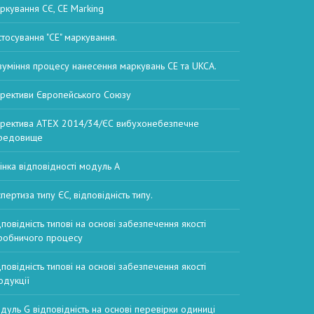
ркування СЄ, CE Marking
стосування "CE" маркування.
зуміння процесу нанесення маркувань CE та UKCA.
рективи Європейського Союзу
ректива ATEX 2014/34/ЄС вибухонебезпечне
редовище
інка відповідності модуль А
пертиза типу ЄС, відповідність типу.
дповідність типові на основі забезпечення якості
робничого процесу
дповідність типові на основі забезпечення якості
одукції
дуль G відповідність на основі перевірки одиниці