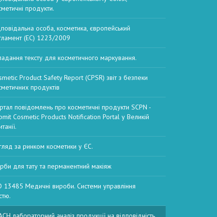
сметичні продукти.
дповідальна особа, косметика, європейський
гламент (EC) 1223/2009
ладання тексту для косметичного маркування.
smetic Product Safety Report (CPSR) звіт з безпеки
сметичних продуктів
ртал повідомлень про косметичні продукти SCPN -
mit Cosmetic Products Notification Portal у Великій
танії.
гляд за ринком косметики у ЄС.
рби для тату та перманентний макіяж
O 13485 Медичні вироби. Системи управління
стю.
ACH лабораторний аналіз продукції на відповідність