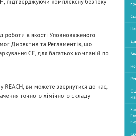
H, підтверджуючи комплексну безпеку
пр
Ст
На
д роботи в якості Уповноваженого
Ди
мог Директив та Регламентів, що
ркування СЕ, для багатьох компаній по
Ан
Но
Ре
ту REACH, ви можете звернутися до нас,
Оц
ачення точного хімічного складу
ма
За
Ел
ви
Ск