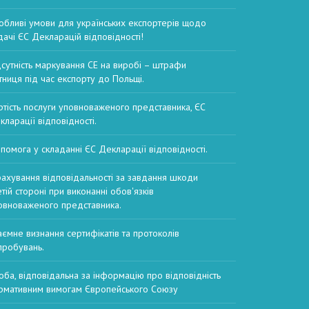
обливі умови для українських експортерів щодо
дачі ЄС Декларацій відповідності!
дсутність маркування CE на виробі – штрафи
тниця під час експорту до Польщі.
ртість послуги уповноваженого представника, ЄС
кларації відповідності.
помога у складанні ЄС Декларації відповідності.
рахування відповідальності за завдання шкоди
етій стороні при виконанні обов'язків
овноваженого представника.
аємне визнання сертифікатів та протоколів
пробувань.
оба, відповідальна за інформацію про відповідність
рмативним вимогам Європейського Союзу