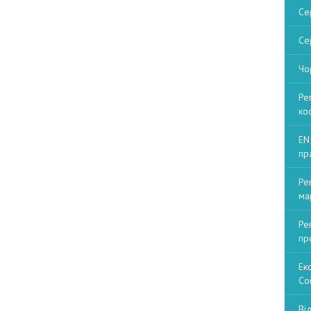
Се
Се
Чо
Ре
ко
EN
пр
Ре
ма
Ре
пр
Ек
Со
Ві