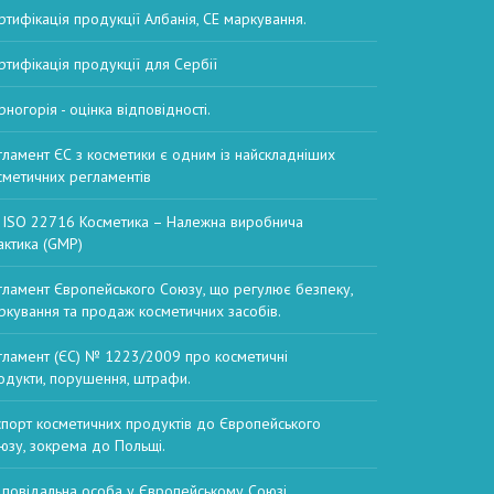
ртифікація продукції Албанія, СЕ маркування.
ртифікація продукції для Сербії
рногорія - оцінка відповідності.
гламент ЄС з косметики є одним із найскладніших
сметичних регламентів
 ISO 22716 Косметика – Належна виробнича
актика (GMP)
гламент Європейського Союзу, що регулює безпеку,
ркування та продаж косметичних засобів.
гламент (ЄС) № 1223/2009 про косметичні
одукти, порушення, штрафи.
спорт косметичних продуктів до Європейського
юзу, зокрема до Польщі.
дповідальна особа у Європейському Союзі,