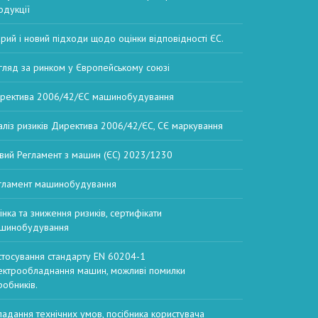
одукції
арий і новий підходи щодо оцінки відповідності ЄС.
гляд за ринком у Європейському союзі
ректива 2006/42/ЄС машинобудування
аліз ризиків Директива 2006/42/ЄС, СЄ маркування
вий Регламент з машин (ЄС) 2023/1230
гламент машинобудування
інка та зниження ризиків, сертифікати
шинобудування
стосування стандарту EN 60204-1
ектрообладнання машин, можливі помилки
робників.
ладання технічних умов, посібника користувача