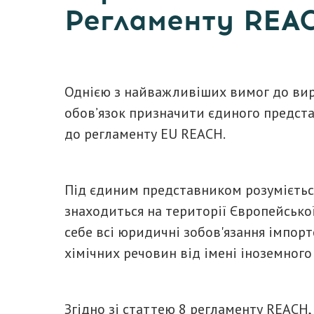
Регламенту REA
Однією з найважливіших вимог до вироб
обов’язок призначити єдиного представ
до регламенту EU REACH.
Під єдиним представником розумієтьс
знаходиться на території Європейської 
себе всі юридичні зобов'язання імпор
хімічних речовин від імені іноземного
Згідно зі статтею 8 регламенту REACH,