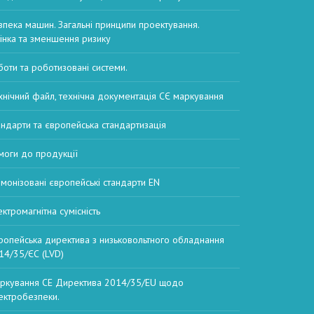
зпека машин. Загальні принципи проектування.
інка та зменшення ризику
боти та роботизовані системи.
хнічний файл, технічна документація СЄ маркування
андарти та європейська стандартизація
моги до продукції
рмонізовані європейські стандарти EN
ектромагнітна сумісність
ропейська директива з низьковольтного обладнання
14/35/ЄС (LVD)
ркування CE Директива 2014/35/EU щодо
ектробезпеки.