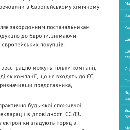
Ма
і речовини в Європейському хімічному
За
воляє закордонним постачальникам
Ро
дукцію до Європи, знімаючи
Ди
х європейських покупців.
Ди
се
 реєстрацію можуть тільки компанії,
Оц
і як компанії, що не входять до ЄС,
Екс
призначивши представника,
Ві
ви
практично будь-якої споживчої
Ві
Декларації відповідності ЄС (EU
пр
електроніки згадують поряд з
Мо