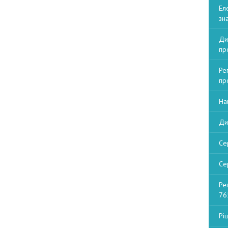
Ел
зна
Ди
пр
Ре
пр
На
Ди
Се
Се
Ре
76
Рі