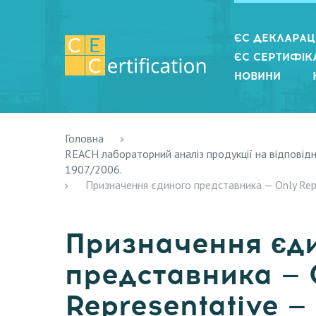
ЄС ДЕКЛАРАЦІ
ЄС СЕРТИФІКА
НОВИНИ
Головна
REACH лабораторний аналіз продукції на відповідн
1907/2006.
Призначення єдиного представника — Only Rep
Призначення єд
представника — 
Representative —