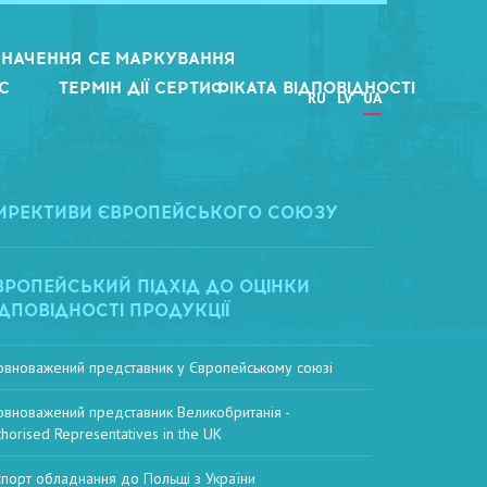
НАЧЕННЯ CE МАРКУВАННЯ
С
ТЕРМІН ДІЇ СЕРТИФІКАТА ВІДПОВІДНОСТІ
RU
LV
UA
ИРЕКТИВИ ЄВРОПЕЙСЬКОГО СОЮЗУ
ВРОПЕЙСЬКИЙ ПІДХІД ДО ОЦІНКИ
ІДПОВІДНОСТІ ПРОДУКЦІЇ
овноважений представник у Європейському союзі
овноважений представник Великобританія -
thorised Representatives in the UK
спорт обладнання до Польщі з України