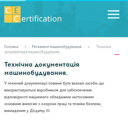
Головна
Регламент машинобудування
Технічна
RU
LV
UA
документація машинобудування.
Технічна документація
машинобудування.
У технічній документації повинні бути вказані засоби, що
використовуються виробником для забезпечення
відповідності машинного обладнання застосовним
основним вимогам з охорони праці та техніки безпеки,
викладеним у Додатку III.