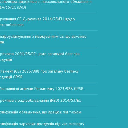
ропейська директива з низьковольтного обладнання
14/35/ЄС (LVD)
ркування CE Директива 2014/35/EU щодо
ектробезпеки.
ектроустаткування з маркуванням CE, що важливо
ти.
ректива 2001/95/EC щодо загальної безпеки
одукції
гламент (ЄС) 2023/988 про загальну безпеку
одукції GPSR
йважливіші аспекти Регламенту 2023/988 GPSR.
ректива з радіообладнання (RED) 2014/53/EU
ртифікація обладнання, що працює під тиском
ртифікація харчових продуктів під час експорту