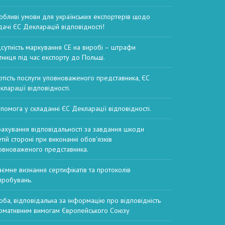
обливі умови для українських експортерів щодо
дачі ЄС Декларацій відповідності!
дсутність маркування CE на виробі – штрафи
тниця під час експорту до Польщі.
ртість послуги уповноваженого представника, ЄС
кларації відповідності.
помога у складанні ЄС Декларації відповідності.
рахування відповідальності за завдання шкоди
етій стороні при виконанні обов'язків
овноваженого представника.
аємне визнання сертифікатів та протоколів
пробувань.
оба, відповідальна за інформацію про відповідність
рмативним вимогам Європейського Союзу