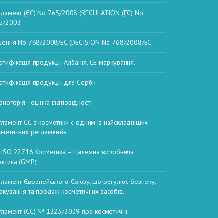
гламент (ЄС) No 765/2008 (REGULATION (EC) No
5/2008
шення No 768/2008/EC (DECISION No 768/2008/EC
ртифікація продукції Албанія, СЕ маркування.
ртифікація продукції для Сербії
рногорія - оцінка відповідності.
гламент ЄС з косметики є одним із найскладніших
сметичних регламентів
 ISO 22716 Косметика – Належна виробнича
актика (GMP)
гламент Європейського Союзу, що регулює безпеку,
ркування та продаж косметичних засобів.
гламент (ЄС) № 1223/2009 про косметичні