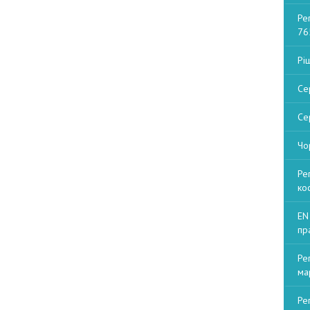
Ре
76
Рі
Се
Се
Чо
Ре
ко
EN
пр
Ре
ма
Ре