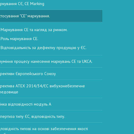
ркування СЄ, CE Marking
стосування "CE" маркування.
Маркування CE та нагляд за ринком.
Роль маркування CE.
Відповідальність за дефектну продукцію у ЄС.
зуміння процесу нанесення маркувань CE та UKCA.
рективи Європейського Союзу
ректива ATEX 2014/34/ЄС вибухонебезпечне
редовище
інка відповідності модуль А
пертиза типу ЄС, відповідність типу.
дповідність типові на основі забезпечення якості