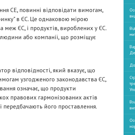
ння CE, повинні відповідати вимогам,
Ос
ви
 ринку" в ЄС. Це однаковою мірою
а меж ЄС, і продуктів, вироблених у ЄС.
Ві
ми
 людини або компанії, що розміщує
Ва
Де
До
атор відповідності, який вказує, що
Ст
имогам узгодженого законодавства ЄС,
тр
ування означає, що продукти
Уп
кох правових гармонізованих актів
Вз
кі передбачають його проставлення.
ви
Ос
но