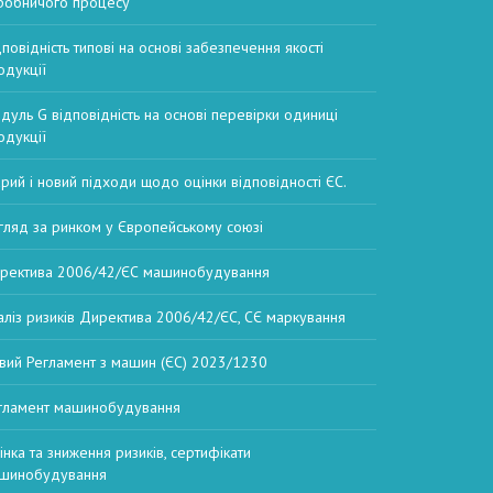
робничого процесу
дповідність типові на основі забезпечення якості
одукції
дуль G відповідність на основі перевірки одиниці
одукції
арий і новий підходи щодо оцінки відповідності ЄС.
гляд за ринком у Європейському союзі
ректива 2006/42/ЄС машинобудування
аліз ризиків Директива 2006/42/ЄС, СЄ маркування
вий Регламент з машин (ЄС) 2023/1230
гламент машинобудування
інка та зниження ризиків, сертифікати
шинобудування