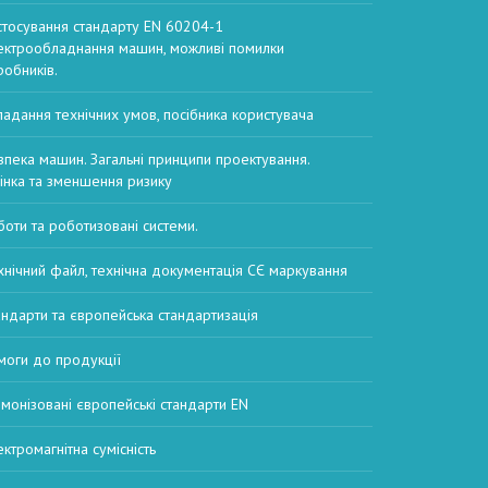
стосування стандарту EN 60204-1
ектрообладнання машин, можливі помилки
робників.
ладання технічних умов, посібника користувача
зпека машин. Загальні принципи проектування.
інка та зменшення ризику
боти та роботизовані системи.
хнічний файл, технічна документація СЄ маркування
андарти та європейська стандартизація
моги до продукції
рмонізовані європейські стандарти EN
ектромагнітна сумісність