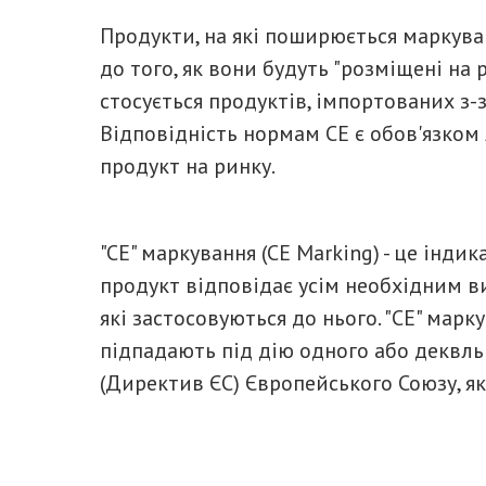
Продукти, на які поширюється маркува
до того, як вони будуть "розміщені на
стосується продуктів, імпортованих з-з
Відповідність нормам CE є обов'язком
продукт на ринку.
"CE" маркування (CE Marking) - це індик
продукт відповідає усім необхідним в
які застосовуються до нього. "CE" марк
підпадають під дію одного або деквль
(Директив ЄС) Європейського Союзу, я