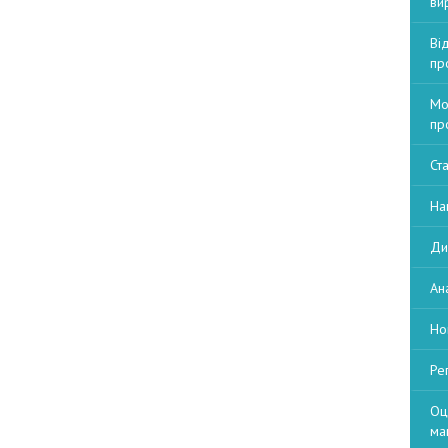
ви
Ві
пр
Мо
пр
Ст
На
Ди
Ан
Но
Ре
Оц
ма