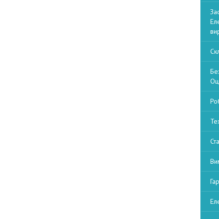
За
Ел
ви
Ск
Бе
Оц
Ро
Те
Ст
Ви
Га
Ел