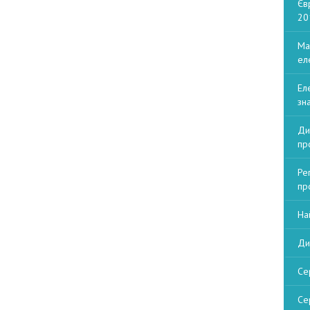
Єв
20
Ма
ел
Ел
зна
Ди
пр
Ре
пр
На
Ди
Се
Се