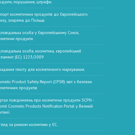
одукти, порушення, штрафи.
спорт косметичних продуктів до Європейського
юзу, зокрема до Польщі.
дповідальна особа у Європейському Союзі,
сметичні продукти.
дповідальна особа, косметика, європейський
гламент (EC) 1223/2009
ладання тексту для косметичного маркування.
smetic Product Safety Report (CPSR) звіт з безпеки
сметичних продуктів
ртал повідомлень про косметичні продукти SCPN -
mit Cosmetic Products Notification Portal у Великій
танії.
гляд за ринком косметики у ЄС.