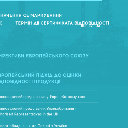
НАЧЕННЯ CE МАРКУВАННЯ
С
ТЕРМІН ДІЇ СЕРТИФІКАТА ВІДПОВІДНОСТІ
RU
LV
UA
ИРЕКТИВИ ЄВРОПЕЙСЬКОГО СОЮЗУ
ВРОПЕЙСЬКИЙ ПІДХІД ДО ОЦІНКИ
ІДПОВІДНОСТІ ПРОДУКЦІЇ
овноважений представник у Європейському союзі
овноважений представник Великобританія -
thorised Representatives in the UK
спорт обладнання до Польщі з України