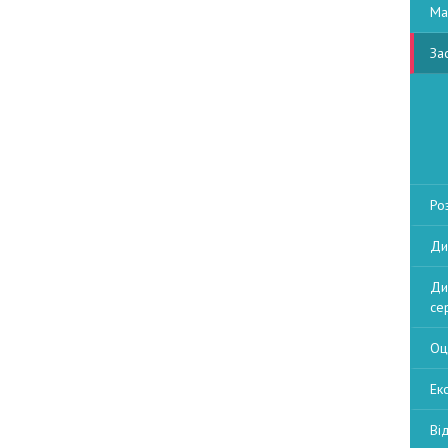
Ма
За
Ро
Ди
Ди
се
Оц
Екс
Ві