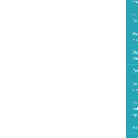
пр
Ек
Со
Ві
ко
Ві
Ре
Ск
Co
ко
По
Sub
Бри
На