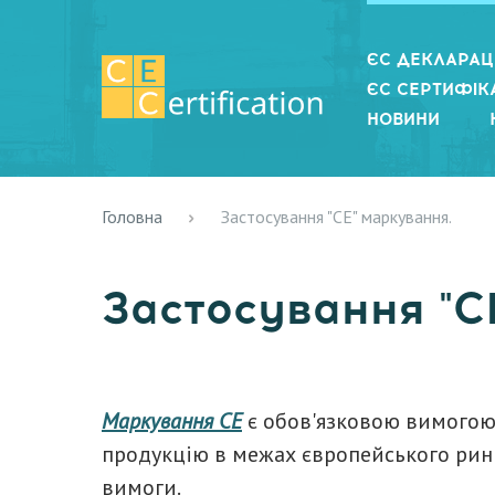
ЄС ДЕКЛАРАЦІ
ЄС СЕРТИФІКА
НОВИНИ
Головна
Застосування "CE" маркування.
Застосування "C
Маркування CE
є обов'язковою вимогою
продукцію в межах європейського ринк
вимоги.