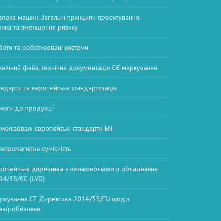
зпека машин. Загальні принципи проектування.
інка та зменшення ризику
боти та роботизовані системи.
хнічний файл, технічна документація СЄ маркування
андарти та європейська стандартизація
моги до продукції
рмонізовані європейські стандарти EN
ектромагнітна сумісність
ропейська директива з низьковольтного обладнання
14/35/ЄС (LVD)
ркування CE Директива 2014/35/EU щодо
ектробезпеки.