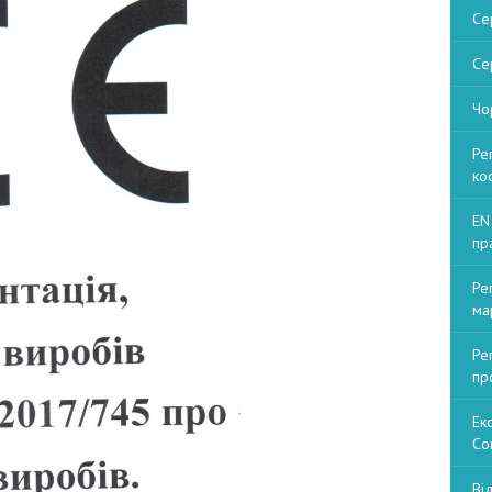
Се
Се
Чо
Ре
ко
EN
пр
Ре
ма
Ре
пр
Ек
Со
Ві