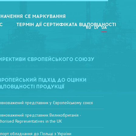
НАЧЕННЯ CE МАРКУВАННЯ
С
ТЕРМІН ДІЇ СЕРТИФІКАТА ВІДПОВІДНОСТІ
RU
LV
UA
ИРЕКТИВИ ЄВРОПЕЙСЬКОГО СОЮЗУ
ВРОПЕЙСЬКИЙ ПІДХІД ДО ОЦІНКИ
ІДПОВІДНОСТІ ПРОДУКЦІЇ
овноважений представник у Європейському союзі
овноважений представник Великобританія -
thorised Representatives in the UK
спорт обладнання до Польщі з України