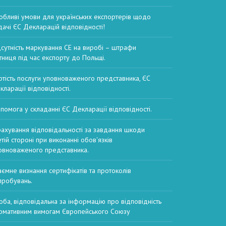
обливі умови для українських експортерів щодо
дачі ЄС Декларацій відповідності!
дсутність маркування CE на виробі – штрафи
тниця під час експорту до Польщі.
ртість послуги уповноваженого представника, ЄС
кларації відповідності.
помога у складанні ЄС Декларації відповідності.
рахування відповідальності за завдання шкоди
етій стороні при виконанні обов'язків
овноваженого представника.
аємне визнання сертифікатів та протоколів
пробувань.
оба, відповідальна за інформацію про відповідність
рмативним вимогам Європейського Союзу