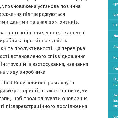
пр
ь, уповноважена установа повинна
твердження підтверджуються
Ст
ими даними та аналізом ризиків.
На
атність клінічних даних і клінічної
Ди
виробника про відповідність
Ан
и та продуктивності. Ця перевірка
ості встановленого співвідношення
Но
 інструкцій із застосування, навчання
Ре
 нагляду виробника.
Оц
otified Body повинен розглянути
ма
ризику і користі, а також оцінити, чи
За
тапи, щоб проаналізувати оновлення
Ел
аті післяреєстраційного дослідження
ви
Ск