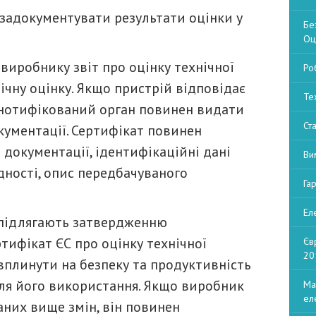
задокументувати результати оцінки у
Бе
Оц
иробнику звіт про оцінку технічної
Ро
ічну оцінку. Якщо пристрій відповідає
Те
 нотифікований орган повинен видати
Ст
кументації. Сертифікат повинен
 документації, ідентифікаційні дані
Ви
ідності, опис передбачуваного
Га
Ел
 підлягають затвердженню
ифікат ЄС про оцінку технічної
Єв
20
вплинути на безпеку та продуктивність
ля його використання. Якщо виробник
Ма
ел
аних вище змін, він повинен