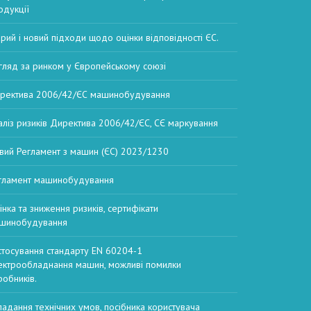
одукції
арий і новий підходи щодо оцінки відповідності ЄС.
гляд за ринком у Європейському союзі
ректива 2006/42/ЄС машинобудування
аліз ризиків Директива 2006/42/ЄС, СЄ маркування
вий Регламент з машин (ЄС) 2023/1230
гламент машинобудування
інка та зниження ризиків, сертифікати
шинобудування
стосування стандарту EN 60204-1
ектрообладнання машин, можливі помилки
робників.
ладання технічних умов, посібника користувача