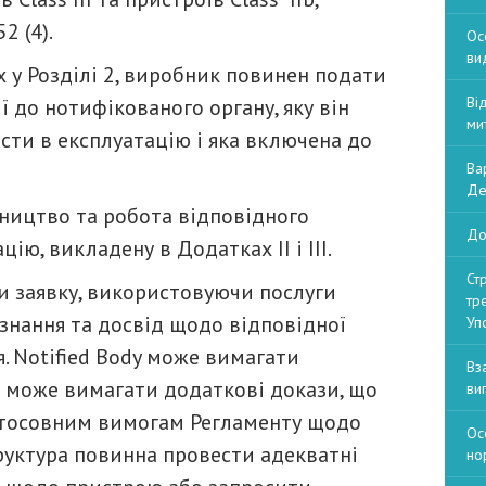
2 (4).
Ос
ви
 у Розділі 2, виробник повинен подати
Ві
ї до нотифікованого органу, яку він
ми
сти в експлуатацію і яка включена до
Ва
Де
бництво та робота відповідного
До
ію, викладену в Додатках II і III.
Ст
 заявку, використовуючи послуги
тр
 знання та досвід щодо відповідної
Уп
ня. Notified Body може вимагати
Вз
о може вимагати додаткові докази, що
ви
стосовним вимогам Регламенту щодо
Ос
руктура повинна провести адекватні
но