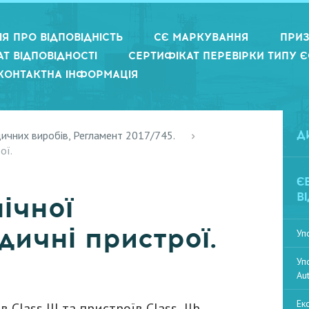
Я ПРО ВІДПОВІДНІСТЬ
СЄ МАРКУВАННЯ
ПРИЗ
Т ВІДПОВІДНОСТІ
СЕРТИФІКАТ ПЕРЕВІРКИ ТИПУ Є
КОНТАКТНА ІНФОРМАЦІЯ
дичних виробів, Регламент 2017/745.
Д
ої.
Є
В
ічної
дичні пристрої.
Уп
Уп
Au
Ек
 Class III та пристроїв Class IIb,