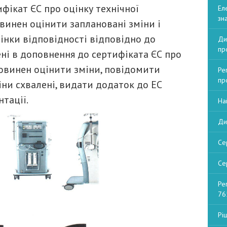
фікат ЄС про оцінку технічної
Ел
зна
винен оцінити заплановані зміни і
інки відповідності відповідно до
Ди
пр
ені в доповнення до сертифіката ЄС про
повинен оцінити зміни, повідомити
Ре
пр
іни схвалені, видати додаток до EC
нтації.
На
Ди
Се
Се
Ре
76
Рі