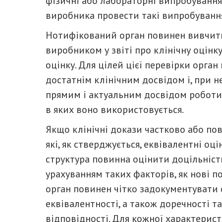
фізичні або лабораторні випробуванн
виробника провести такі випробуванн
Нотифікований орган повинен вивчити 
виробником у звіті про клінічну оцінку
оцінку. Для цілей цієї перевірки орган
достатнім клінічним досвідом і, при не
прямим і актуальним досвідом роботи
в яких воно використовується.
Якщо клінічні докази частково або по
які, як стверджується, еквівалентні о
структура повинна оцінити доцільніст
урахуванням таких факторів, як нові п
орган повинен чітко задокументувати
еквівалентності, а також доречності т
відповідності. Для кожної характерис