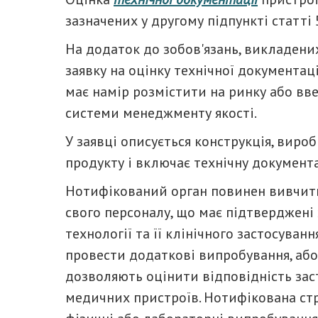
зазначених у другому підпункті статті 5
На додаток до зобов'язань, викладених
заявку на оцінку технічної документаці
має намір розмістити на ринку або вве
системи менеджменту якості.
У заявці описується конструкція, виро
продукту і включає технічну документац
Нотифікований орган повинен вивчити
свого персоналу, що має підтверджені
технології та її клінічного застосуван
провести додаткові випробування, аб
дозволяють оцінити відповідність за
медичних пристроїв. Нотифікована ст