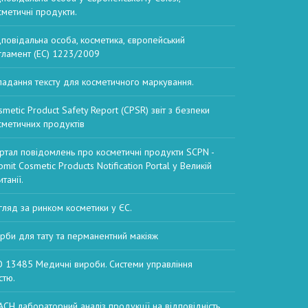
сметичні продукти.
дповідальна особа, косметика, європейський
гламент (EC) 1223/2009
ладання тексту для косметичного маркування.
smetic Product Safety Report (CPSR) звіт з безпеки
сметичних продуктів
ртал повідомлень про косметичні продукти SCPN -
mit Cosmetic Products Notification Portal у Великій
танії.
гляд за ринком косметики у ЄС.
рби для тату та перманентний макіяж
O 13485 Медичні вироби. Системи управління
стю.
ACH лабораторний аналіз продукції на відповідність