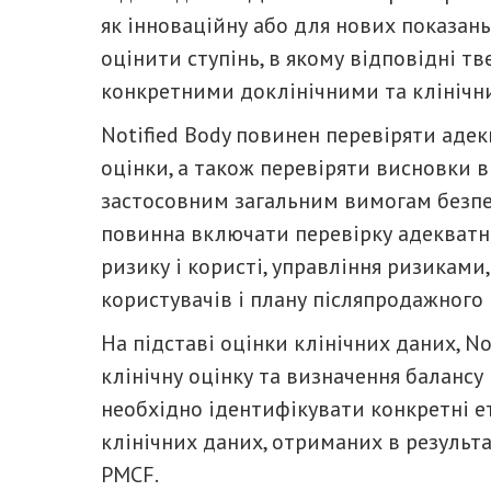
як інноваційну або для нових показан
оцінити ступінь, в якому відповідні 
конкретними доклінічними та клінічн
Notified Body повинен перевіряти адекв
оцінки, а також перевіряти висновки 
застосовним загальним вимогам безпек
повинна включати перевірку адекватн
ризику і користі, управління ризиками,
користувачів і плану післяпродажного
На підставі оцінки клінічних даних, N
клінічну оцінку та визначення балансу 
необхідно ідентифікувати конкретні е
клінічних даних, отриманих в результ
PMCF.