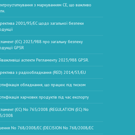
ектроустаткування з маркуванням CE, що важливо
ти.
ректива 2001/95/EC щодо загальної безпеки
одукції
гламент (ЄС) 2023/988 про загальну безпеку
одукції GPSR
йважливіші аспекти Регламенту 2023/988 GPSR.
ректива з радіообладнання (RED) 2014/53/EU
ртифікація обладнання, що працює під тиском
ртифікація харчових продуктів під час експорту
гламент (ЄС) No 765/2008 (REGULATION (EC) No
5/2008
шення No 768/2008/EC (DECISION No 768/2008/EC