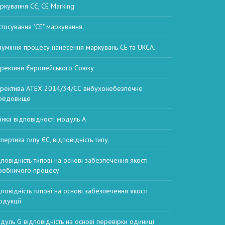
ркування СЄ, CE Marking
стосування "CE" маркування.
зуміння процесу нанесення маркувань CE та UKCA.
рективи Європейського Союзу
ректива ATEX 2014/34/ЄС вибухонебезпечне
редовище
інка відповідності модуль А
пертиза типу ЄС, відповідність типу.
дповідність типові на основі забезпечення якості
робничого процесу
дповідність типові на основі забезпечення якості
одукції
дуль G відповідність на основі перевірки одиниці