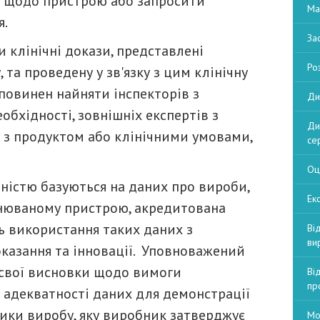
я щодо пристрою або запросити
Ма
я.
За
клінічні докази, представлені
Ро
, та проведену у зв'язку з цим клінічну
 повинен найняти інспекторів з
Ди
обхідності, зовнішніх експертів з
Ди
 з продуктом або клінічними умовами,
се
Оц
вністю базуються на даних про вироби,
Екс
цінюваному пристрою, акредитована
ь використання таких даних з
Ві
ви
оказання та інновації. Уповноважений
 свої висновки щодо вимоги
Ві
пр
а адекватності даних для демонстрації
тики виробу, яку виробник затверджує
Мо