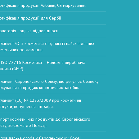
ртифікація продукції Албанія, СЕ маркування.
ртифікація продукції для Сербії
рногорія - оцінка відповідності.
гламент ЄС з косметики є одним із найскладніших
сметичних регламентів
 ISO 22716 Косметика – Належна виробнича
актика (GMP)
гламент Європейського Союзу, що регулює безпеку,
ркування та продаж косметичних засобів.
гламент (ЄС) № 1223/2009 про косметичні
одукти, порушення, штрафи.
спорт косметичних продуктів до Європейського
юзу, зокрема до Польщі.
дповідальна особа у Європейському Союзі,