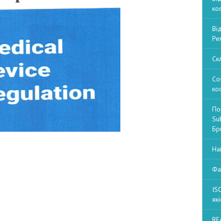
ко
Ві
Ре
Ск
Co
ко
По
Sub
Бри
На
Фа
IS
які
RE